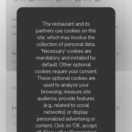
Service
:
5
/5
Ambiance
:
5
/5
Food
:
5
/5
Value
:
5
/5
Menus variés, changeant en fonction des saisons et
The restaurant and its
toujours réfléchis, et excellents. Le service est également
partners use cookies on this
très agréable avec un sommelier de très bon conseil.
site, which may involve the
collection of personal data.
'Necessary' cookies are
Georges
S
mandatory and installed by
2026-08-04
- 19:15 - Guests 2
default. Other optional
Service
:
5
/5
Ambiance
:
5
/5
Food
:
5
/5
Value
:
4
/5
cookies require your consent.
These optional cookies are
used to analyze your
Original, délicieux et servi avec amabilité
browsing, measure site
audience, provide features
(e.g., related to social
Lucie
D
networks) or display
2026-08-01
- 19:30 - Guests 2
personalized advertising or
Service
:
4
/5
Ambiance
:
5
/5
Food
:
5
/5
Value
:
4
/5
content. Click on 'OK, accept