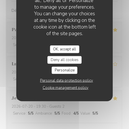
all', 'Deny all' or 'Personalize'
to manage your preferences.
Délicieux, raffiné et original. Je recommande !
You can change your choices
at any time by clicking on the
cookie icon at the bottom left
Pascal
S
of the site pages.
2026-07-20
- 20:00 - Guests 1
Service
:
5
/5
Ambiance
:
4
/5
Food
:
5
/5
Value
:
5
/5
OK, accept all
Deny all cookies
Lucas
B
Personalize
2026-07-20
- 19:30 - Guests 2
Service
:
5
/5
Ambiance
:
4
/5
Food
:
4
/5
Value
:
4
/5
Personal data protection policy
Cookie management policy
Jean-Bernard
B
2026-07-20
- 19:30 - Guests 2
Service
:
5
/5
Ambiance
:
5
/5
Food
:
4
/5
Value
:
5
/5