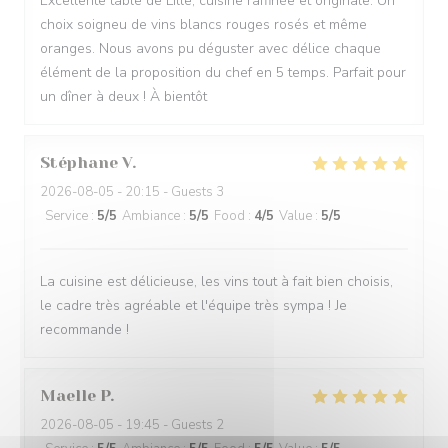
Excellente table de Lille, cuisine raffinée et originale. Un
choix soigneu de vins blancs rouges rosés et même
oranges. Nous avons pu déguster avec délice chaque
élément de la proposition du chef en 5 temps. Parfait pour
un dîner à deux ! À bientôt
Stéphane
V
2026-08-05
- 20:15 - Guests 3
Service
:
5
/5
Ambiance
:
5
/5
Food
:
4
/5
Value
:
5
/5
La cuisine est délicieuse, les vins tout à fait bien choisis,
le cadre très agréable et l'équipe très sympa ! Je
recommande !
Maelle
P
2026-08-05
- 19:45 - Guests 2