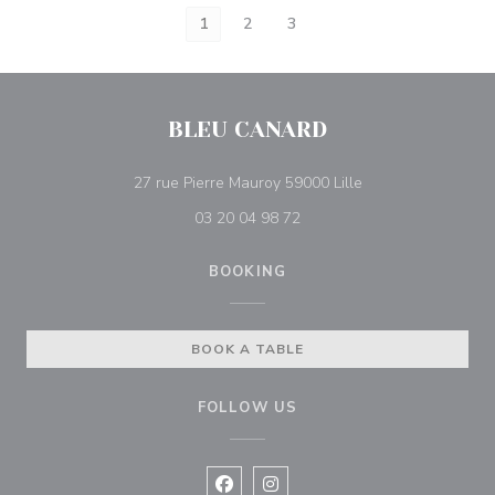
1
2
3
BLEU CANARD
((opens in a new 
27 rue Pierre Mauroy 59000 Lille
03 20 04 98 72
BOOKING
BOOK A TABLE
FOLLOW US