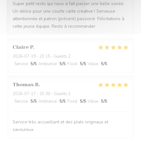
Super petit resto qui nous a fait passer une belle soirée.
Un délice pour une courte carte creative ! Serveuse
attentionnée et patron (présent) passioné. Félicitations à
cette jeune équipe. Resto à recommander
Claire
P
2026-07-19
- 20:15 - Guests 2
Service
:
5
/5
Ambiance
:
5
/5
Food
:
5
/5
Value
:
5
/5
Thomas
B
2026-07-17
- 20:30 - Guests 2
Service
:
5
/5
Ambiance
:
5
/5
Food
:
5
/5
Value
:
5
/5
Service très accueillant et des plats originaux et
savoureux