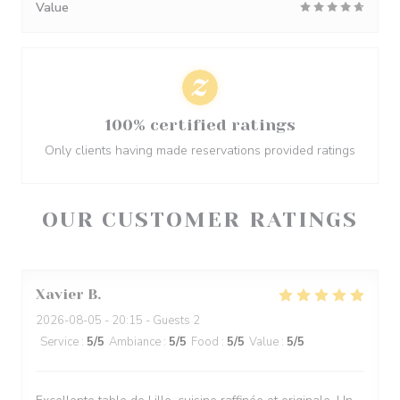
Value
100% certified ratings
Only clients having made reservations provided ratings
OUR CUSTOMER RATINGS
Xavier
B
2026-08-05
- 20:15 - Guests 2
Service
:
5
/5
Ambiance
:
5
/5
Food
:
5
/5
Value
:
5
/5