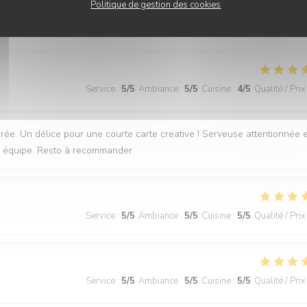
Politique de gestion des cookies
Service
:
5
/5
Ambiance
:
4
/5
Cuisine
:
4
/5
Qualité / Prix
Service
:
5
/5
Ambiance
:
5
/5
Cuisine
:
4
/5
Qualité / Prix
irée. Un délice pour une courte carte creative ! Serveuse attentionnée e
une équipe. Resto à recommander
Service
:
5
/5
Ambiance
:
5
/5
Cuisine
:
5
/5
Qualité / Prix
Service
:
5
/5
Ambiance
:
5
/5
Cuisine
:
5
/5
Qualité / Prix