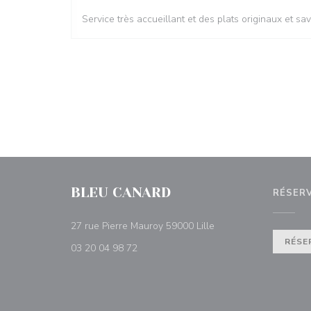
Service très accueillant et des plats originaux et s
BLEU CANARD
RÉSER
((ouvre une nouvelle f
27 rue Pierre Mauroy 59000 Lille
RÉSE
03 20 04 98 72