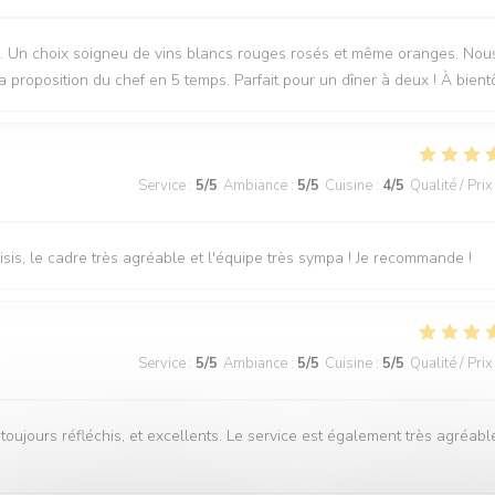
nale. Un choix soigneu de vins blancs rouges rosés et même oranges. Nou
proposition du chef en 5 temps. Parfait pour un dîner à deux ! À bient
Service
:
5
/5
Ambiance
:
5
/5
Cuisine
:
4
/5
Qualité / Prix
hoisis, le cadre très agréable et l'équipe très sympa ! Je recommande !
Service
:
5
/5
Ambiance
:
5
/5
Cuisine
:
5
/5
Qualité / Prix
oujours réfléchis, et excellents. Le service est également très agréabl