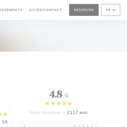
LISSEMENTS
ACCÈS/CONTACT
RÉSERVER
FR
4.8
/5
Note moyenne —
2117 avis
:
5
/5