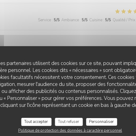
Service
:
5
/5
Ambiance
:
5
/5
Cuisine
:
5
/5
Qualité / Prix
es partenaires utilisent des cookies sur ce site, pouvant impli
Service
:
4
/5
Ambiance
:
5
/5
Cuisine
:
5
/5
Qualité / Prix
re personnel. Les cookies dits « nécessaires » sont obligatoire
kies facultatifs nécessitent votre consentement. Ces cookies 
gation, mesurer l'audience du site, proposer des fonctionnalité
 ou afficher des publicités ou contenus personnalisés. Clique
 ou « Personnaliser » pour gérer vos préférences. Vous pouvez 
liquant sur l'icône représentant un cookie en bas à gauche d
Service
:
5
/5
Ambiance
:
4
/5
Cuisine
:
5
/5
Qualité / Prix
Tout accepter
Tout refuser
Personnaliser
Politique de protection des données à caractère personnel