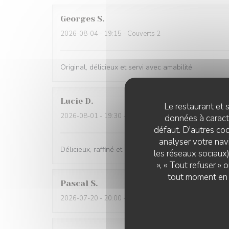
Georges
S
2026-08-04
- 19:15 - Couverts 2
Original, délicieux et servi avec amabilité
Lucie
D
Le restaurant et s
2026-08-01
- 19:30 - Couverts 2
données à caractè
défaut. D'autres coo
analyser votre navi
Délicieux, raffiné et original. Je recommande !
les réseaux sociaux)
», « Tout refuser »
tout moment en c
Pascal
S
2026-07-20
- 20:00 - Couverts 1