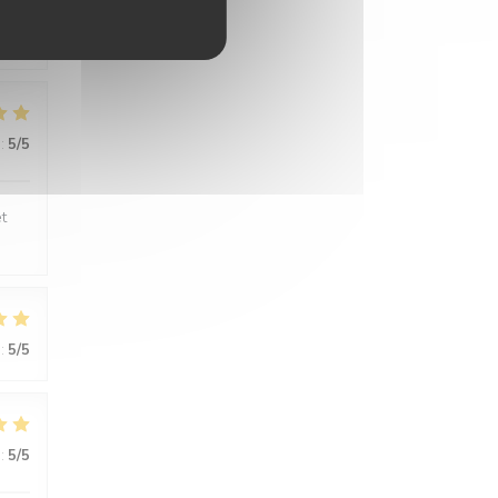
:
4
/5
:
5
/5
t
:
5
/5
:
5
/5