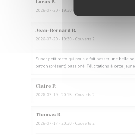
Lucas
B
2026-07-20
- 19:30 - Couverts 2
Jean-Bernard
B
2026-07-20
- 19:30 - Couverts 2
Super petit resto qui nous a fait passer une belle so
patron (présent) passioné. Félicitations à cette je
Claire
P
2026-07-19
- 20:15 - Couverts 2
Thomas
B
2026-07-17
- 20:30 - Couverts 2