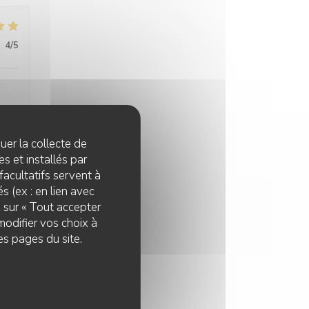
:
4
/5
quer la collecte de
:
4
/5
s et installés par
facultatifs servent à
s (ex : en lien avec
z sur « Tout accepter
modifier vos choix à
es pages du site.
:
5
/5