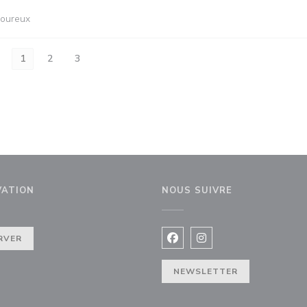
avoureux
1
2
3
VATION
NOUS SUIVRE
enêtre))
RVER
Facebook ((ouvre une nouvel
Instagram ((ouvre une 
NEWSLETTER