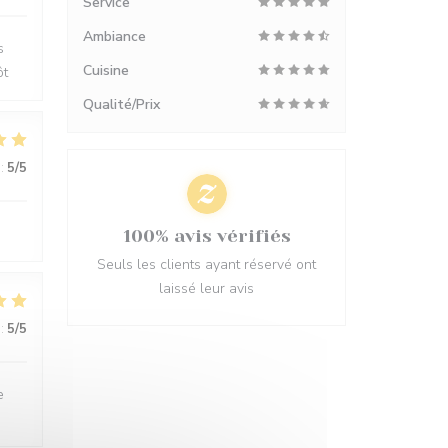
Service
Ambiance
s
Cuisine
ôt
Qualité/Prix
:
5
/5
100% avis vérifiés
Seuls les clients ayant réservé ont
laissé leur avis
:
5
/5
e