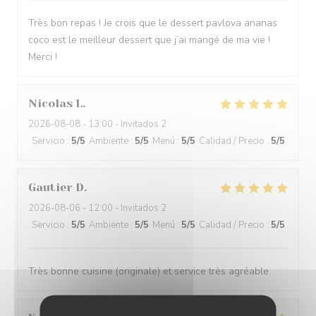
Très bon repas ! Je crois que le dessert pavlova ananas
coco est le meilleur dessert que j’ai mangé de ma vie !
Merci !
Nicolas
L
2026-08-08
- 13:00 - Invitados 2
Servicio
:
5
/5
Ambiente
:
5
/5
Menú
:
5
/5
Calidad / Precio
:
5
/5
Gautier
D
2026-08-06
- 12:00 - Invitados 2
Servicio
:
5
/5
Ambiente
:
5
/5
Menú
:
5
/5
Calidad / Precio
:
5
/5
Très bonne cuisine (originale) et service très agréable.