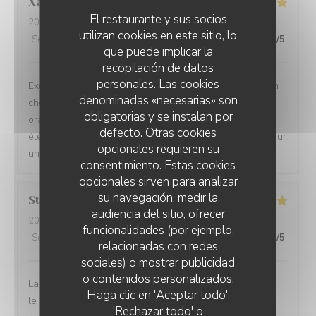
Xavier
B
El restaurante y sus socios
2026-08-05
- 20:15 - Invitados 2
utilizan cookies en este sitio, lo
Servicio
:
5
/5
Ambiente
:
5
/5
Menú
:
5
/5
Calidad / Precio
:
5
/5
que puede implicar la
recopilación de datos
personales. Las cookies
Excellente table de Lille, cuisine raffinée et originale. Un
denominadas «necesarias» son
choix soigneu de vins blancs rouges rosés et même
obligatorias y se instalan por
oranges. Nous avons pu déguster avec délice chaque
defecto. Otras cookies
élément de la proposition du chef en 5 temps. Parfait pour
opcionales requieren su
un dîner à deux ! À bientôt
consentimiento. Estas cookies
opcionales sirven para analizar
su navegación, medir la
Stéphane
V
audiencia del sitio, ofrecer
2026-08-05
- 20:15 - Invitados 3
funcionalidades (por ejemplo,
Servicio
:
5
/5
Ambiente
:
5
/5
Menú
:
4
/5
Calidad / Precio
:
5
/5
relacionadas con redes
sociales) o mostrar publicidad
o contenidos personalizados.
La cuisine est délicieuse, les vins tout à fait bien choisis,
Haga clic en 'Aceptar todo',
le cadre très agréable et l'équipe très sympa ! Je
'Rechazar todo' o