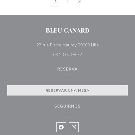
1
2
3
BLEU CANARD
((abre en una nuev
27 rue Pierre Mauroy 59000 Lille
03 20 04 98 72
RESERVA
RESERVAR UNA MESA
SEGUIRNOS
Facebook ((abre en una nueva vent
Instagram ((abre en una nuev