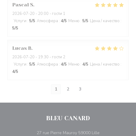
Pascal
S
2026-07-20
- 20:00 - гости 1
Услуги
:
5
/5
Атмосфера
:
4
/5
Меню
:
5
/5
Цена / качество
:
5
/5
Lucas
B
2026-07-20
- 19:30 - гости 2
Услуги
:
5
/5
Атмосфера
:
4
/5
Меню
:
4
/5
Цена / качество
:
4
/5
1
2
3
BLEU CANARD
((открывается в н
27 rue Pierre Mauroy 59000 Lille