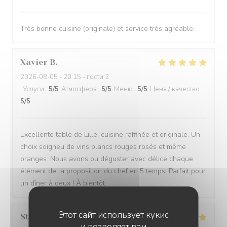
Très bonne cuisine (originale) et service très agréable.
Xavier
B
2026-08-05
- 20:15 - гости 2
Услуги
:
5
/5
Атмосфера
:
5
/5
Меню
:
5
/5
Цена / качество
:
5
/5
Excellente table de Lille, cuisine raffinée et originale. Un
choix soigneu de vins blancs rouges rosés et même
oranges. Nous avons pu déguster avec délice chaque
élément de la proposition du chef en 5 temps. Parfait pour
un dîner à deux ! À bientôt
Этот сайт использует кукис
Stéphane
V
и позволяет вам