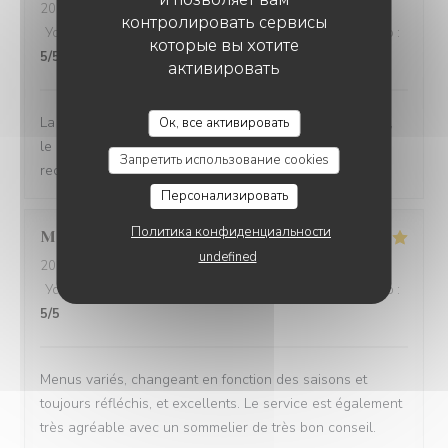
2026-08-05
- 20:15 - гости 3
контролировать сервисы
Услуги
:
5
/5
Атмосфера
:
5
/5
Меню
:
4
/5
Цена / качество
:
которые вы хотите
5
/5
активировать
La cuisine est délicieuse, les vins tout à fait bien choisis,
Ок, все активировать
le cadre très agréable et l'équipe très sympa ! Je
Запретить использование cookies
recommande !
Персонализировать
Политика конфиденциальности
Maelle
P
undefined
2026-08-05
- 19:45 - гости 2
Услуги
:
5
/5
Атмосфера
:
5
/5
Меню
:
5
/5
Цена / качество
:
5
/5
Menus variés, changeant en fonction des saisons et
toujours réfléchis, et excellents. Le service est également
très agréable avec un sommelier de très bon conseil.