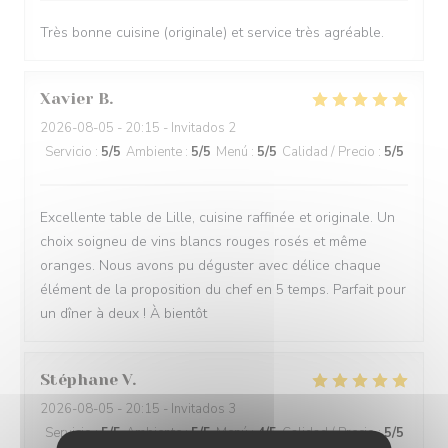
Très bonne cuisine (originale) et service très agréable.
Xavier
B
2026-08-05
- 20:15 - Invitados 2
Servicio
:
5
/5
Ambiente
:
5
/5
Menú
:
5
/5
Calidad / Precio
:
5
/5
Excellente table de Lille, cuisine raffinée et originale. Un
choix soigneu de vins blancs rouges rosés et même
oranges. Nous avons pu déguster avec délice chaque
élément de la proposition du chef en 5 temps. Parfait pour
un dîner à deux ! À bientôt
Stéphane
V
2026-08-05
- 20:15 - Invitados 3
Servicio
:
5
/5
Ambiente
:
5
/5
Menú
:
4
/5
Calidad / Precio
:
5
/5