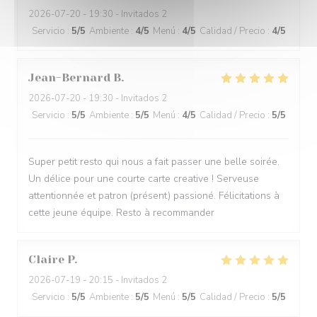
2026-07-20
- 19:30 - Invitados 2
Servicio
:
5
/5
Ambiente
:
4
/5
Menú
:
4
/5
Calidad / Precio
:
4
/5
Jean-Bernard
B
2026-07-20
- 19:30 - Invitados 2
Servicio
:
5
/5
Ambiente
:
5
/5
Menú
:
4
/5
Calidad / Precio
:
5
/5
Super petit resto qui nous a fait passer une belle soirée.
Un délice pour une courte carte creative ! Serveuse
attentionnée et patron (présent) passioné. Félicitations à
cette jeune équipe. Resto à recommander
Claire
P
2026-07-19
- 20:15 - Invitados 2
Servicio
:
5
/5
Ambiente
:
5
/5
Menú
:
5
/5
Calidad / Precio
:
5
/5