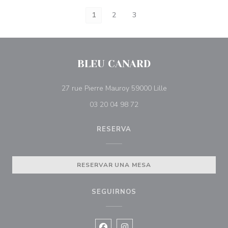
1
2
3
BLEU CANARD
((abre en una nuev
27 rue Pierre Mauroy 59000 Lille
03 20 04 98 72
RESERVA
RESERVAR UNA MESA
SEGUIRNOS