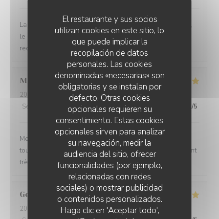
El restaurante y sus socios
La cuisine est délicieuse, les vins tout à fait bien choisis,
utilizan cookies en este sitio, lo
le cadre très agréable et l'équipe très sympa ! Je
que puede implicar la
recommande !
recopilación de datos
personales. Las cookies
denominadas «necesarias» son
Maelle
P
obligatorias y se instalan por
2026-08-05
- 19:45 - Invitados 2
defecto. Otras cookies
Servicio
:
5
/5
Ambiente
:
5
/5
Menú
:
5
/5
Calidad / Precio
:
5
/5
opcionales requieren su
consentimiento. Estas cookies
opcionales sirven para analizar
Menus variés, changeant en fonction des saisons et
su navegación, medir la
toujours réfléchis, et excellents. Le service est également
audiencia del sitio, ofrecer
très agréable avec un sommelier de très bon conseil.
funcionalidades (por ejemplo,
relacionadas con redes
sociales) o mostrar publicidad
Georges
S
o contenidos personalizados.
2026-08-04
- 19:15 - Invitados 2
Haga clic en 'Aceptar todo',