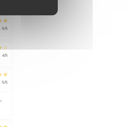
:
5
/5
:
4
/5
:
5
/5
t