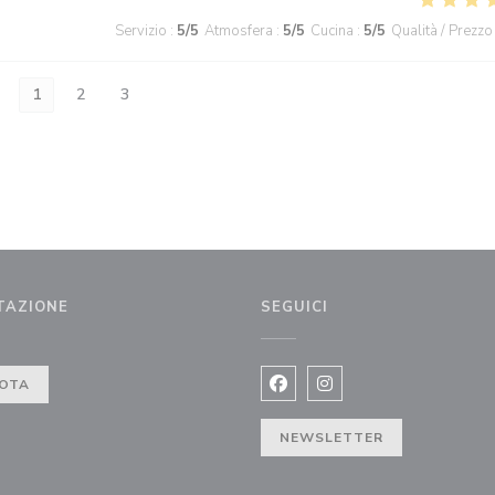
Servizio
:
5
/5
Atmosfera
:
5
/5
Cucina
:
5
/5
Qualità / Prezzo
1
2
3
TAZIONE
SEGUICI
tra))
OTA
Facebook ((apre una nuova fi
Instagram ((apre una n
NEWSLETTER