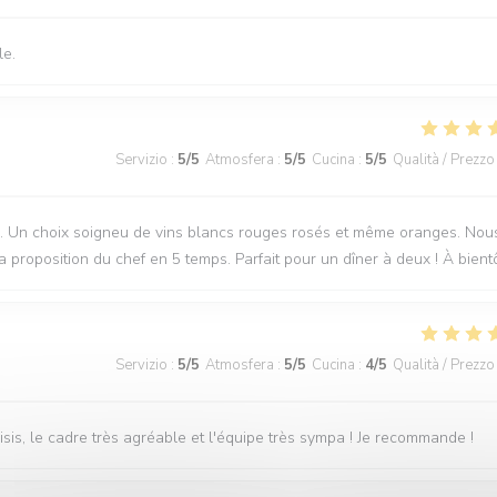
le.
Servizio
:
5
/5
Atmosfera
:
5
/5
Cucina
:
5
/5
Qualità / Prezzo
nale. Un choix soigneu de vins blancs rouges rosés et même oranges. Nou
proposition du chef en 5 temps. Parfait pour un dîner à deux ! À bient
Servizio
:
5
/5
Atmosfera
:
5
/5
Cucina
:
4
/5
Qualità / Prezzo
hoisis, le cadre très agréable et l'équipe très sympa ! Je recommande !