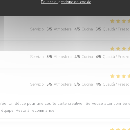
Politica di gestione dei cookie
Servizio
:
5
/5
Atmosfera
:
4
/5
Cucina
:
5
/5
Qualità / Prezzo
Servizio
:
5
/5
Atmosfera
:
4
/5
Cucina
:
4
/5
Qualità / Prezzo
Servizio
:
5
/5
Atmosfera
:
5
/5
Cucina
:
4
/5
Qualità / Prezzo
irée. Un délice pour une courte carte creative ! Serveuse attentionnée e
une équipe. Resto à recommander