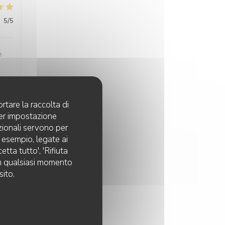
:
5
/5
e
rtare la raccolta di
:
4
/5
per impostazione
pzionali servono per
d esempio, legate ai
tta tutto', 'Rifiuta
 in qualsiasi momento
sito.
:
4
/5