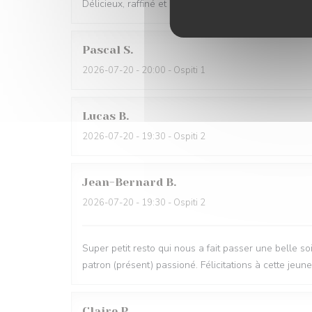
Délicieux, raffiné et original. Je recommande !
Pascal
S
2026-07-20
- 20:00 - Ospiti 1
Lucas
B
2026-07-20
- 19:30 - Ospiti 2
Jean-Bernard
B
2026-07-20
- 19:30 - Ospiti 2
Super petit resto qui nous a fait passer une belle so
patron (présent) passioné. Félicitations à cette je
Claire
P