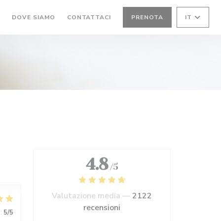
I
DOVE SIAMO
CONTATTACI
PRENOTA
IT
4.8
/5
Valutazione media —
2122
recensioni
:
5
/5