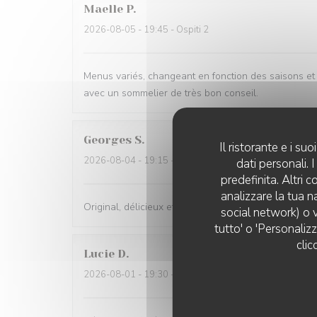
Maelle
P
2026-08-05
- 19:45 - Ospiti 2
Menus variés, changeant en fonction des saisons et t
avec un sommelier de très bon conseil.
Georges
S
Il ristorante e i s
2026-08-04
- 19:15 - Ospiti 2
dati personali.
predefinita. Altri 
analizzare la tua n
Original, délicieux et servi avec amabilité
social network) o v
tutto' o 'Personaliz
clic
Lucie
D
2026-08-01
- 19:30 - Ospiti 2