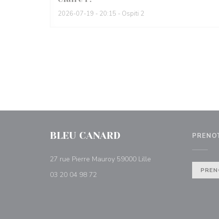
2026-07-19
- 20:15 - Ospiti 2
BLEU CANARD
PRENO
((apre una nuova fines
27 rue Pierre Mauroy 59000 Lille
PREN
03 20 04 98 72