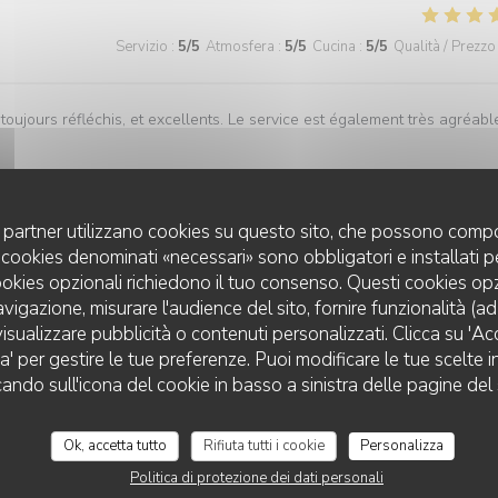
Servizio
:
5
/5
Atmosfera
:
5
/5
Cucina
:
5
/5
Qualità / Prezzo
oujours réfléchis, et excellents. Le service est également très agréabl
uoi partner utilizzano cookies su questo sito, che possono compo
Servizio
:
5
/5
Atmosfera
:
5
/5
Cucina
:
5
/5
Qualità / Prezzo
 I cookies denominati «necessari» sono obbligatori e installati 
cookies opzionali richiedono il tuo consenso. Questi cookies o
avigazione, misurare l'audience del sito, fornire funzionalità (a
isualizzare pubblicità o contenuti personalizzati. Clicca su 'Acce
za' per gestire le tue preferenze. Puoi modificare le tue scelte
cando sull'icona del cookie in basso a sinistra delle pagine del 
Servizio
:
4
/5
Atmosfera
:
5
/5
Cucina
:
5
/5
Qualità / Prezzo
Ok, accetta tutto
Rifiuta tutti i cookie
Personalizza
Politica di protezione dei dati personali