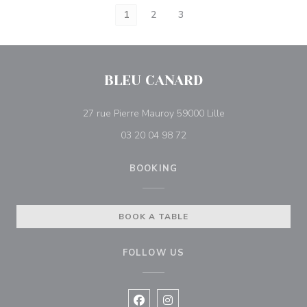
1
2
3
BLEU CANARD
((opens in a new 
27 rue Pierre Mauroy 59000 Lille
03 20 04 98 72
BOOKING
BOOK A TABLE
FOLLOW US