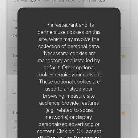
Service
:
5
/5
Ambiance
:
5
/5
Food
:
5
/5
Value
:
5
/5
Menus variés, changeant en fonction des saisons et
The restaurant and its
toujours réfléchis, et excellents. Le service est également
partners use cookies on this
très agréable avec un sommelier de très bon conseil.
site, which may involve the
collection of personal data.
'Necessary' cookies are
Georges
S
mandatory and installed by
2026-08-04
- 19:15 - Guests 2
default. Other optional
Service
:
5
/5
Ambiance
:
5
/5
Food
:
5
/5
Value
:
4
/5
cookies require your consent.
These optional cookies are
used to analyze your
Original, délicieux et servi avec amabilité
browsing, measure site
audience, provide features
(e.g., related to social
Lucie
D
networks) or display
2026-08-01
- 19:30 - Guests 2
personalized advertising or
Service
:
4
/5
Ambiance
:
5
/5
Food
:
5
/5
Value
:
4
/5
content. Click on 'OK, accept