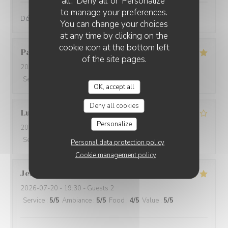
all', 'Deny all' or 'Personalize'
to manage your preferences.
Délicieux, raffiné et original. Je recommande !
You can change your choices
at any time by clicking on the
cookie icon at the bottom left
Pascal
S
of the site pages.
2026-07-20
- 20:00 - Guests 1
Service
:
5
/5
Ambiance
:
4
/5
Food
:
5
/5
Value
:
5
/5
OK, accept all
Deny all cookies
Lucas
B
Personalize
2026-07-20
- 19:30 - Guests 2
Service
:
5
/5
Ambiance
:
4
/5
Food
:
4
/5
Value
:
4
/5
Personal data protection policy
Cookie management policy
Jean-Bernard
B
2026-07-20
- 19:30 - Guests 2
Service
:
5
/5
Ambiance
:
5
/5
Food
:
4
/5
Value
:
5
/5