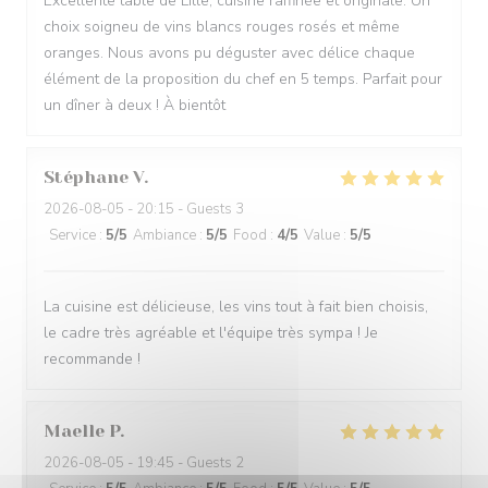
Excellente table de Lille, cuisine raffinée et originale. Un
choix soigneu de vins blancs rouges rosés et même
oranges. Nous avons pu déguster avec délice chaque
élément de la proposition du chef en 5 temps. Parfait pour
un dîner à deux ! À bientôt
Stéphane
V
2026-08-05
- 20:15 - Guests 3
Service
:
5
/5
Ambiance
:
5
/5
Food
:
4
/5
Value
:
5
/5
La cuisine est délicieuse, les vins tout à fait bien choisis,
le cadre très agréable et l'équipe très sympa ! Je
recommande !
Maelle
P
2026-08-05
- 19:45 - Guests 2