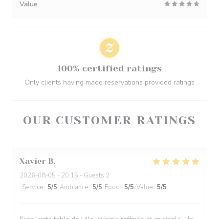
Value
100% certified ratings
Only clients having made reservations provided ratings
OUR CUSTOMER RATINGS
Xavier
B
2026-08-05
- 20:15 - Guests 2
Service
:
5
/5
Ambiance
:
5
/5
Food
:
5
/5
Value
:
5
/5