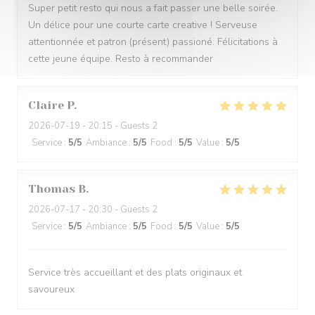
Super petit resto qui nous a fait passer une belle soirée.
Un délice pour une courte carte creative ! Serveuse
attentionnée et patron (présent) passioné. Félicitations à
cette jeune équipe. Resto à recommander
Claire
P
2026-07-19
- 20:15 - Guests 2
Service
:
5
/5
Ambiance
:
5
/5
Food
:
5
/5
Value
:
5
/5
Thomas
B
2026-07-17
- 20:30 - Guests 2
Service
:
5
/5
Ambiance
:
5
/5
Food
:
5
/5
Value
:
5
/5
Service très accueillant et des plats originaux et
savoureux