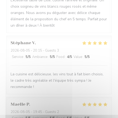
Excellente table de Lille, cuisine raffinée et originale. Un
choix soigneu de vins blancs rouges rosés et même
oranges. Nous avons pu déguster avec délice chaque
élément de la proposition du chef en 5 temps. Parfait pour
un dîner à deux ! À bientôt
Stéphane
V
2026-08-05
- 20:15 - Guests 3
Service
:
5
/5
Ambiance
:
5
/5
Food
:
4
/5
Value
:
5
/5
La cuisine est délicieuse, les vins tout à fait bien choisis,
le cadre très agréable et l'équipe très sympa ! Je
recommande !
Maelle
P
2026-08-05
- 19:45 - Guests 2