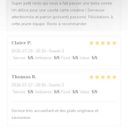
Super petit resto qui nous a fait passer une belle soirée.
Un délice pour une courte carte creative ! Serveuse
attentionnée et patron (présent) passioné. Félicitations à
cette jeune équipe. Resto à recommander
Claire
P
2026-07-19
- 20:15 - Guests 2
Service
:
5
/5
Ambiance
:
5
/5
Food
:
5
/5
Value
:
5
/5
Thomas
B
2026-07-17
- 20:30 - Guests 2
Service
:
5
/5
Ambiance
:
5
/5
Food
:
5
/5
Value
:
5
/5
Service très accueillant et des plats originaux et
savoureux