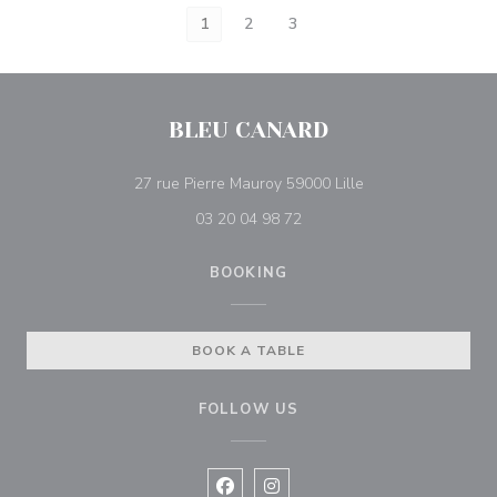
1
2
3
BLEU CANARD
((opens in a new 
27 rue Pierre Mauroy 59000 Lille
03 20 04 98 72
BOOKING
BOOK A TABLE
FOLLOW US