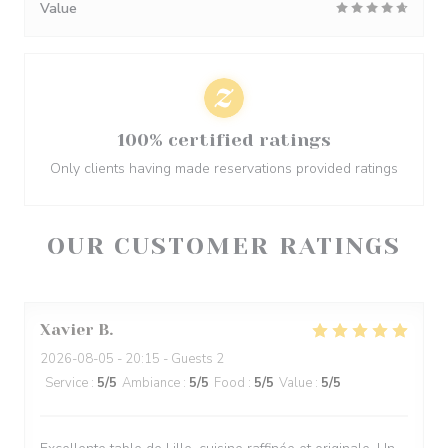
Value
100% certified ratings
Only clients having made reservations provided ratings
OUR CUSTOMER RATINGS
Xavier
B
2026-08-05
- 20:15 - Guests 2
Service
:
5
/5
Ambiance
:
5
/5
Food
:
5
/5
Value
:
5
/5