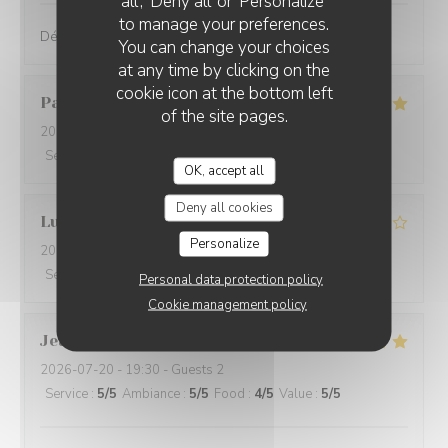
all', 'Deny all' or 'Personalize'
to manage your preferences.
Délicieux, raffiné et original. Je recommande !
You can change your choices
at any time by clicking on the
cookie icon at the bottom left
Pascal
S
of the site pages.
2026-07-20
- 20:00 - Guests 1
Service
:
5
/5
Ambiance
:
4
/5
Food
:
5
/5
Value
:
5
/5
OK, accept all
Deny all cookies
Lucas
B
Personalize
2026-07-20
- 19:30 - Guests 2
Service
:
5
/5
Ambiance
:
4
/5
Food
:
4
/5
Value
:
4
/5
Personal data protection policy
Cookie management policy
Jean-Bernard
B
2026-07-20
- 19:30 - Guests 2
Service
:
5
/5
Ambiance
:
5
/5
Food
:
4
/5
Value
:
5
/5