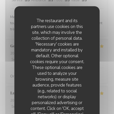
Service
:
5
/5
Ambiance
:
5
/5
Food
:
5
/5
Value
:
5
/5
Menus variés, changeant en fonction des saisons et
The restaurant and its
toujours réfléchis, et excellents. Le service est également
partners use cookies on this
très agréable avec un sommelier de très bon conseil.
site, which may involve the
collection of personal data.
'Necessary' cookies are
Georges
S
mandatory and installed by
2026-08-04
- 19:15 - Guests 2
default. Other optional
Service
:
5
/5
Ambiance
:
5
/5
Food
:
5
/5
Value
:
4
/5
cookies require your consent.
These optional cookies are
used to analyze your
Original, délicieux et servi avec amabilité
browsing, measure site
audience, provide features
(e.g., related to social
Lucie
D
networks) or display
2026-08-01
- 19:30 - Guests 2
personalized advertising or
Service
:
4
/5
Ambiance
:
5
/5
Food
:
5
/5
Value
:
4
/5
content. Click on 'OK, accept