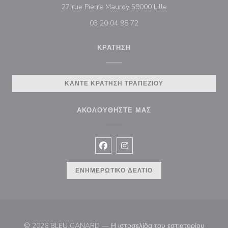
((ανοίγει σε νέο πα
27 rue Pierre Mauroy 59000 Lille
03 20 04 98 72
ΚΡΆΤΗΣΗ
ΚΆΝΤΕ ΚΡΆΤΗΣΗ ΤΡΑΠΕΖΙΟΎ
ΑΚΟΛΟΥΘΉΣΤΕ ΜΑΣ
Facebook ((ανοίγει σε νέο παράθυρ
Instagram ((ανοίγει σε νέο π
ΕΝΗΜΕΡΩΤΙΚΌ ΔΕΛΤΊΟ
© 2026 BLEU CANARD — Η ιστοσελίδα του εστιατορίου