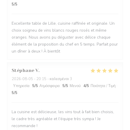
5
/5
Excellente table de Lille, cuisine raffinée et originale. Un
choix soigneu de vins blancs rouges rosés et même
oranges. Nous avons pu déguster avec délice chaque
élément de la proposition du chef en 5 temps. Parfait pour
un dîner à deux ! À bientôt
Stéphane
V
2026-08-05
- 20:15 - καλεσμένοι 3
Υπηρεσία
:
5
/5
Ατμόσφαιρα
:
5
/5
Μενού
:
4
/5
Ποιότητα / Τιμή
:
5
/5
La cuisine est délicieuse, les vins tout à fait bien choisis,
le cadre très agréable et l'équipe très sympa ! Je
recommande !