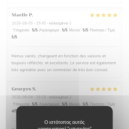
Maelle
P
2026-08-05
- 19:45 - καλεσμένοι 2
Υπηρεσία
:
5
/5
Ατμόσφαιρα
:
5
/5
Μενού
:
5
/5
Ποιότητα / Τιμή
:
5
/5
Menus variés, changeant en fonction des saisons et
toujours réfléchis, et excellents. Le service est également
très agréable avec un sommelier de très bon conseil.
Georges
S
2026-08-04
- 19:15 - καλεσμένοι 2
Υπηρεσία
:
5
/5
Ατμόσφαιρα
:
5
/5
Μενού
:
5
/5
Ποιότητα / Τιμή
:
4
/5
Ο ιστότοπος αυτός
χρησιμοποιεί "μπισκότα"