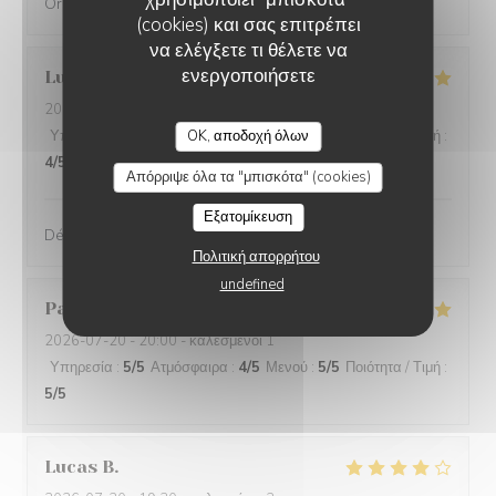
Original, délicieux et servi avec amabilité
(cookies) και σας επιτρέπει
να ελέγξετε τι θέλετε να
ενεργοποιήσετε
Lucie
D
2026-08-01
- 19:30 - καλεσμένοι 2
Υπηρεσία
:
4
/5
Ατμόσφαιρα
OK, αποδοχή όλων
:
5
/5
Μενού
:
5
/5
Ποιότητα / Τιμή
:
4
/5
Απόρριψε όλα τα "μπισκότα" (cookies)
Εξατομίκευση
Délicieux, raffiné et original. Je recommande !
Πολιτική απορρήτου
undefined
Pascal
S
2026-07-20
- 20:00 - καλεσμένοι 1
Υπηρεσία
:
5
/5
Ατμόσφαιρα
:
4
/5
Μενού
:
5
/5
Ποιότητα / Τιμή
:
5
/5
Lucas
B