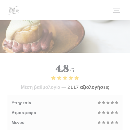
Πίνακας διαχείρισης "Μπισκότων" (Cookies)
4.8
/5
Μέση βαθμολογία —
2117 αξιολογήσεις
Υπηρεσία
Ατμόσφαιρα
Μενού