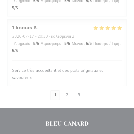
Υπηρεσία
:
5
/5
Ατμόσφαιρα
:
5
/5
Μενού
:
5
/5
Ποιότητα / Τιμή
:
5
/5
Thomas
B
2026-07-17
- 20:30 - καλεσμένοι 2
Υπηρεσία
:
5
/5
Ατμόσφαιρα
:
5
/5
Μενού
:
5
/5
Ποιότητα / Τιμή
:
5
/5
Service très accueillant et des plats originaux et
savoureux
1
2
3
BLEU CANARD