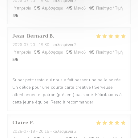
2026-07-20
- 19:30 - καλεσμένοι 2
Υπηρεσία
:
5
/5
Ατμόσφαιρα
:
4
/5
Μενού
:
4
/5
Ποιότητα / Τιμή
:
4
/5
Jean-Bernard
B
2026-07-20
- 19:30 - καλεσμένοι 2
Υπηρεσία
:
5
/5
Ατμόσφαιρα
:
5
/5
Μενού
:
4
/5
Ποιότητα / Τιμή
:
5
/5
Super petit resto qui nous a fait passer une belle soirée.
Un délice pour une courte carte creative ! Serveuse
attentionnée et patron (présent) passioné. Félicitations à
cette jeune équipe. Resto à recommander
Claire
P
2026-07-19
- 20:15 - καλεσμένοι 2