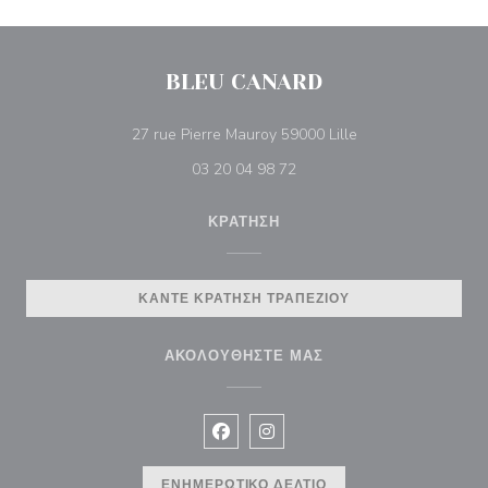
BLEU CANARD
((ανοίγει σε νέο πα
27 rue Pierre Mauroy 59000 Lille
03 20 04 98 72
ΚΡΆΤΗΣΗ
ΚΆΝΤΕ ΚΡΆΤΗΣΗ ΤΡΑΠΕΖΙΟΎ
ΑΚΟΛΟΥΘΉΣΤΕ ΜΑΣ
Facebook ((ανοίγει σε νέο παράθυρ
Instagram ((ανοίγει σε νέο π
ΕΝΗΜΕΡΩΤΙΚΌ ΔΕΛΤΊΟ