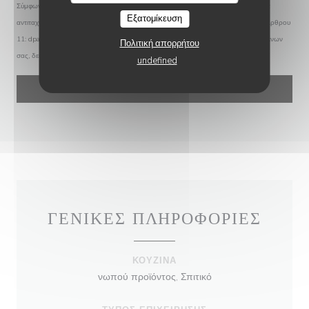
Σύμφωνα με τον κανονισμό προστασίας δεδομένων (GDPR), έχετε το δικαίωμα να
Εξατομίκευση
αντιταχθείτε σε εμπορικές επικοινωνίες. Μπορείτε να εγγραφείτε στο Μητρώο του Άρθρου
11:
dpa.gr
. Για περισσότερες πληροφορίες σχετικά με την επεξεργασία των δεδομένων
Πολιτική απορρήτου
σας, δείτε την
πολιτική απορρήτου
.
undefined
ΓΕΝΙΚΈΣ ΠΛΗΡΟΦΟΡΊΕΣ
ΚΟΥΖΊΝΑ
νωπού προϊόντος, Σπιτικό