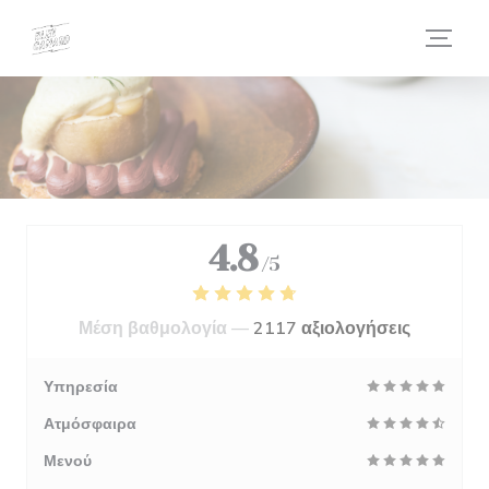
Πίνακας διαχείρισης "Μπισκότων" (Cookies)
4.8
/5
Μέση βαθμολογία —
2117 αξιολογήσεις
Υπηρεσία
Ατμόσφαιρα
Μενού