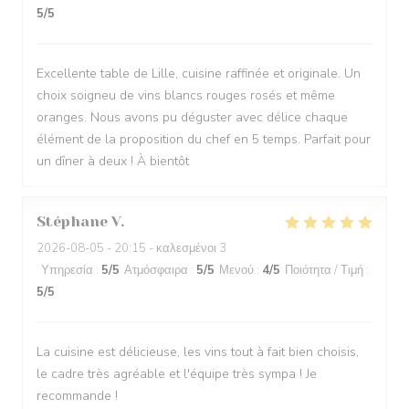
5
/5
Excellente table de Lille, cuisine raffinée et originale. Un
choix soigneu de vins blancs rouges rosés et même
oranges. Nous avons pu déguster avec délice chaque
élément de la proposition du chef en 5 temps. Parfait pour
un dîner à deux ! À bientôt
Stéphane
V
2026-08-05
- 20:15 - καλεσμένοι 3
Υπηρεσία
:
5
/5
Ατμόσφαιρα
:
5
/5
Μενού
:
4
/5
Ποιότητα / Τιμή
:
5
/5
La cuisine est délicieuse, les vins tout à fait bien choisis,
le cadre très agréable et l'équipe très sympa ! Je
recommande !