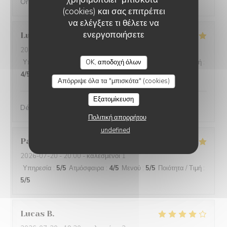
Original, délicieux et servi avec amabilité
(cookies) και σας επιτρέπει
να ελέγξετε τι θέλετε να
ενεργοποιήσετε
Lucie
D
2026-08-01
- 19:30 - καλεσμένοι 2
Υπηρεσία
:
4
/5
Ατμόσφαιρα
OK, αποδοχή όλων
:
5
/5
Μενού
:
5
/5
Ποιότητα / Τιμή
:
4
/5
Απόρριψε όλα τα "μπισκότα" (cookies)
Εξατομίκευση
Délicieux, raffiné et original. Je recommande !
Πολιτική απορρήτου
undefined
Pascal
S
2026-07-20
- 20:00 - καλεσμένοι 1
Υπηρεσία
:
5
/5
Ατμόσφαιρα
:
4
/5
Μενού
:
5
/5
Ποιότητα / Τιμή
:
5
/5
Lucas
B