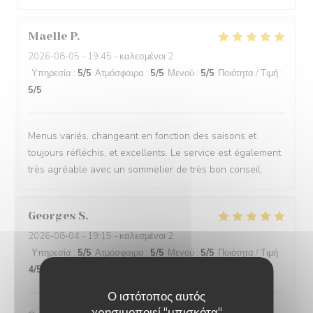
Maelle
P
2026-08-05
- 19:45 - καλεσμένοι 2
Υπηρεσία
:
5
/5
Ατμόσφαιρα
:
5
/5
Μενού
:
5
/5
Ποιότητα / Τιμή
:
5
/5
Menus variés, changeant en fonction des saisons et
toujours réfléchis, et excellents. Le service est également
très agréable avec un sommelier de très bon conseil.
Georges
S
2026-08-04
- 19:15 - καλεσμένοι 2
Υπηρεσία
:
5
/5
Ατμόσφαιρα
:
5
/5
Μενού
:
5
/5
Ποιότητα / Τιμή
:
4
/5
Ο ιστότοπος αυτός
χρησιμοποιεί "μπισκότα"