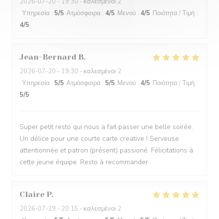
2026-07-20
- 19:30 - καλεσμένοι 2
Υπηρεσία
:
5
/5
Ατμόσφαιρα
:
4
/5
Μενού
:
4
/5
Ποιότητα / Τιμή
:
4
/5
Jean-Bernard
B
2026-07-20
- 19:30 - καλεσμένοι 2
Υπηρεσία
:
5
/5
Ατμόσφαιρα
:
5
/5
Μενού
:
4
/5
Ποιότητα / Τιμή
:
5
/5
Super petit resto qui nous a fait passer une belle soirée.
Un délice pour une courte carte creative ! Serveuse
attentionnée et patron (présent) passioné. Félicitations à
cette jeune équipe. Resto à recommander
Claire
P
2026-07-19
- 20:15 - καλεσμένοι 2