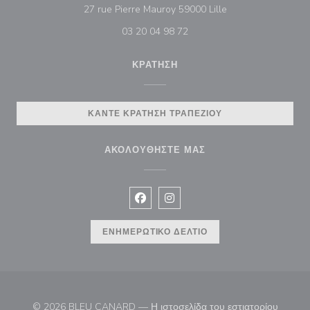
((ανοίγει σε νέο πα
27 rue Pierre Mauroy 59000 Lille
03 20 04 98 72
ΚΡΆΤΗΣΗ
ΚΆΝΤΕ ΚΡΆΤΗΣΗ ΤΡΑΠΕΖΙΟΎ
ΑΚΟΛΟΥΘΉΣΤΕ ΜΑΣ
Facebook ((ανοίγει σε νέο παράθυρ
Instagram ((ανοίγει σε νέο π
ΕΝΗΜΕΡΩΤΙΚΌ ΔΕΛΤΊΟ
© 2026 BLEU CANARD — Η ιστοσελίδα του εστιατορίου