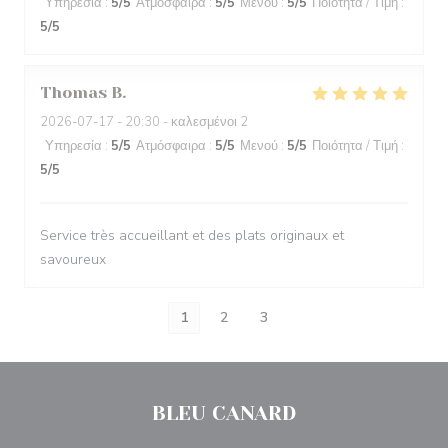
Υπηρεσία
:
5
/5
Ατμόσφαιρα
:
5
/5
Μενού
:
5
/5
Ποιότητα / Τιμή
:
5
/5
Thomas
B
2026-07-17
- 20:30 - καλεσμένοι 2
Υπηρεσία
:
5
/5
Ατμόσφαιρα
:
5
/5
Μενού
:
5
/5
Ποιότητα / Τιμή
:
5
/5
Service très accueillant et des plats originaux et
savoureux
1
2
3
BLEU CANARD