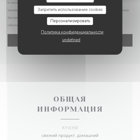
In accordance with data protection regulations, you have the right to opt out of
Запретить использование cookies
marketing communications. UK residents can register with the Telephone Preference
Service at
tpsonline.org.uk
. US residents can register at
donotcall.gov
. For more
Персонализировать
information about how we process your data, please see our
privacy policy
.
Политика конфиденциальности
undefined
ОБЩАЯ
ИНФОРМАЦИЯ
КУХНЯ
свежий продукт, домашний