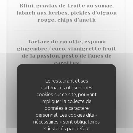
Blini, gravlax de truite au sumac,
labneh aux herbes, pickles d'oignon
rouge, chips d’aneth
Tartare de carotte, espuma
gingembre / coco, vinaigrette fruit
de la passion, pesto de fanes de
carottes
Végétalien
Le restaurant et ses
partenaires utilisent des
Salade de poulpe , pomme de terre
cookies sur ce site, pouvant
tiède, gremolata au yuzu-kosho,
impliquer la collecte de
mayonnaise à l’encre de seiche,
données à caractère
kimchi de céleri, câpres frites
personnel. Les cookies dits «
13,00 EUR
nécessaires » sont obligatoires
et installés par défaut.