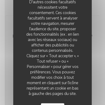
D'autres cookies facultatifs
nécessitent votre
Plats
consentement. Ces cookies
facultatifs servent à analyser
votre navigation, mesurer
Poulet à la sichuanaise, riz au
l'audience du site, proposer
piment, eryngii et pak-choï laqués,
des fonctionnalités (ex : en lien
piment grillé, condiment cacahuète
avec les réseaux sociaux) ou
/ coriandre
afficher des publicités ou
contenus personnalisés.
Cliquez sur « Tout accepter », «
Polenta crémeuse au basilic,
Tout refuser » ou «
courgette ronde rôtie, piperade
Personnaliser » pour gérer vos
tomate ananas, tomate cocktail
préférences. Vous pouvez
confite, condiment miso / ail
modifier vos choix à tout
végétalien
moment en cliquant sur l'icône
représentant un cookie en bas
à gauche des pages du site.
Suggestion du chef, demandez la
pêche du jour