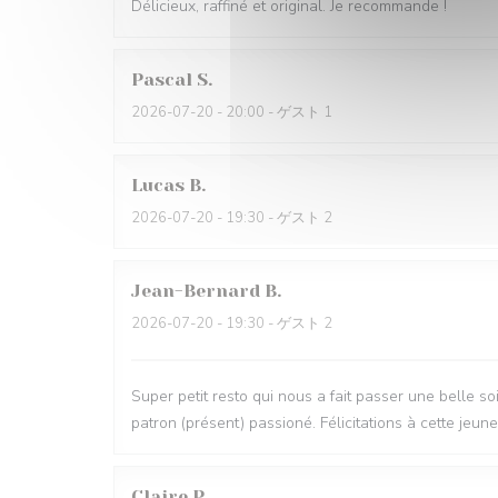
Délicieux, raffiné et original. Je recommande !
Pascal
S
2026-07-20
- 20:00 - ゲスト 1
Lucas
B
2026-07-20
- 19:30 - ゲスト 2
Jean-Bernard
B
2026-07-20
- 19:30 - ゲスト 2
Super petit resto qui nous a fait passer une belle so
patron (présent) passioné. Félicitations à cette je
Claire
P