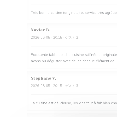
Très bonne cuisine (originale) et service très agréab
Xavier
B
2026-08-05
- 20:15 - ゲスト 2
Excellente table de Lille, cuisine raffinée et origi
avons pu déguster avec délice chaque élément de la 
Stéphane
V
2026-08-05
- 20:15 - ゲスト 3
La cuisine est délicieuse, les vins tout à fait bien c