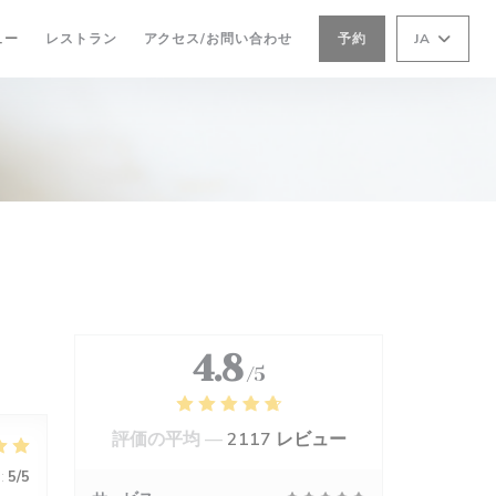
ュー
レストラン
アクセス/お問い合わせ
予約
JA
4.8
/5
評価の平均 —
2117 レビュー
:
5
/5