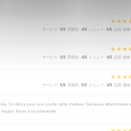
サービス
:
5
/5
雰囲気
:
4
/5
メニュー
:
5
/5
品質-価格
サービス
:
5
/5
雰囲気
:
4
/5
メニュー
:
4
/5
品質-価格
サービス
:
5
/5
雰囲気
:
5
/5
メニュー
:
4
/5
品質-価格
irée. Un délice pour une courte carte creative ! Serveuse attentionnée e
une équipe. Resto à recommander