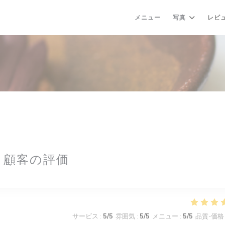
メニュー
写真
レビ
顧客の評価
サービス
:
5
/5
雰囲気
:
5
/5
メニュー
:
5
/5
品質-価格