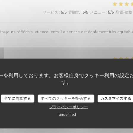
サービス
:
5
/5
雰囲気
:
5
/5
メニュー
:
5
/5
品質-価格
oujours réfléchis, et excellents. Le service est également très agréabl
サービス
:
5
/5
雰囲気
:
5
/5
メニュー
:
5
/5
品質-価格
ーを利用しております。お客様自身でクッキー利用の設定
す。
全てに同意する
すべてのクッキーを拒否する
カスタマイズする
プライバシーポリシー
undefined
サービス
:
4
/5
雰囲気
:
5
/5
メニュー
:
5
/5
品質-価格