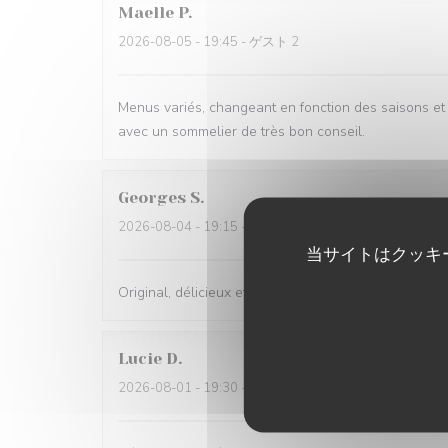
Maelle
P
2026-08-05
- 19:45 - ゲスト 2
Menus variés, changeant en fonction des saisons et t
avec un sommelier de très bon conseil.
Georges
S
2026-08-04
- 19:15 - ゲスト 2
当サイトはクッキ
Original, délicieux et servi avec amabilité
Lucie
D
2026-08-01
- 19:30 - ゲスト 2