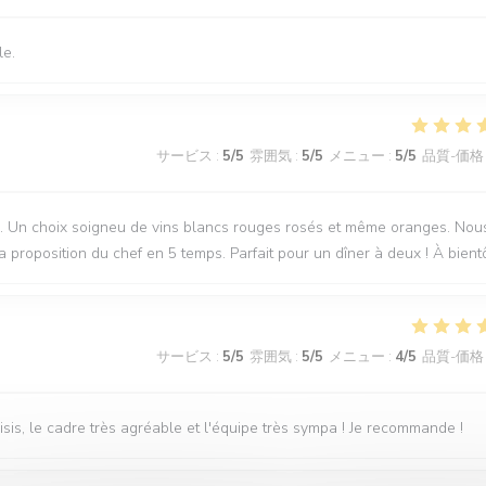
le.
サービス
:
5
/5
雰囲気
:
5
/5
メニュー
:
5
/5
品質-価格
nale. Un choix soigneu de vins blancs rouges rosés et même oranges. Nou
proposition du chef en 5 temps. Parfait pour un dîner à deux ! À bient
サービス
:
5
/5
雰囲気
:
5
/5
メニュー
:
4
/5
品質-価格
hoisis, le cadre très agréable et l'équipe très sympa ! Je recommande !