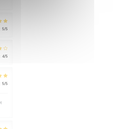
:
5
/5
:
4
/5
:
5
/5
t