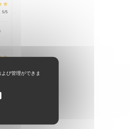
:
5
/5
e
:
4
/5
および管理ができま
:
4
/5