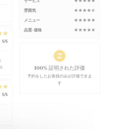
サービス
雰囲気
メニュー
品質-価格
:
5
/5
s
ôt
100% 証明された評価
予約をしたお客様のみが評価できま
す
:
5
/5