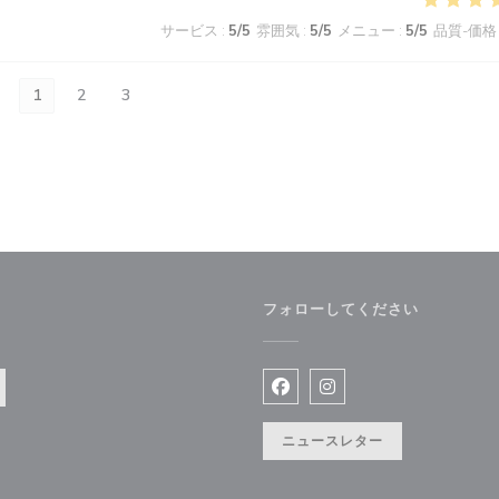
サービス
:
5
/5
雰囲気
:
5
/5
メニュー
:
5
/5
品質-価格
1
2
3
フォローしてください
きます))
Facebook ((新しいウィン
Instagram ((新
ニュースレター