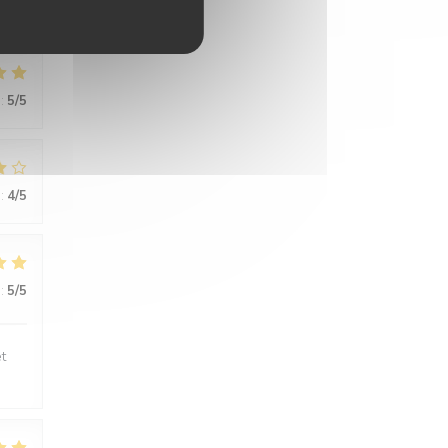
:
5
/5
:
4
/5
:
5
/5
t