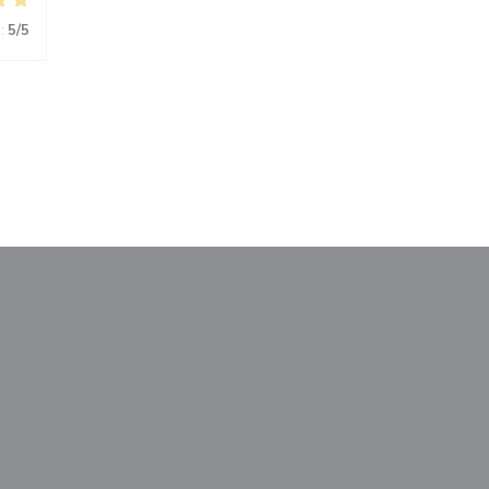
:
5
/5
le fenêtre))
nouvelle fenêtre))