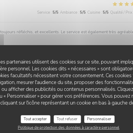
Service
:
5
/5
Ambiance
:
5
/5
Cuisine
:
5
/5
Qualité / Prix
oujours réfléchis, et excellents. Le service est également très agréabl
es partenaires utilisent des cookies sur ce site, pouvant impli
Service
:
5
/5
Ambiance
:
5
/5
Cuisine
:
5
/5
Qualité / Prix
re personnel. Les cookies dits « nécessaires » sont obligatoire
kies facultatifs nécessitent votre consentement. Ces cookies 
gation, mesurer l'audience du site, proposer des fonctionnalité
 ou afficher des publicités ou contenus personnalisés. Clique
 ou « Personnaliser » pour gérer vos préférences. Vous pouvez 
liquant sur l'icône représentant un cookie en bas à gauche d
Service
:
4
/5
Ambiance
:
5
/5
Cuisine
:
5
/5
Qualité / Prix
Tout accepter
Tout refuser
Personnaliser
Politique de protection des données à caractère personnel