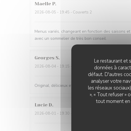
Maelle
P
2026-08-05
- 19:45 - Couverts 2
Menus variés, changeant en fonction des saisons et t
avec un sommelier de très bon conseil.
Georges
S
Le restaurant et s
2026-08-04
- 19:15 - Couverts 2
données à caractè
défaut. D'autres coo
analyser votre navi
Original, délicieux et servi avec amabilité
les réseaux sociaux)
», « Tout refuser »
tout moment en c
Lucie
D
2026-08-01
- 19:30 - Couverts 2