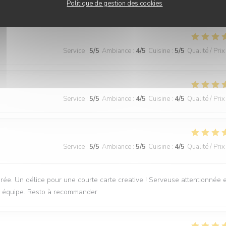
Politique de gestion des cookies
Service
:
5
/5
Ambiance
:
4
/5
Cuisine
:
5
/5
Qualité / Prix
Service
:
5
/5
Ambiance
:
4
/5
Cuisine
:
4
/5
Qualité / Prix
Service
:
5
/5
Ambiance
:
5
/5
Cuisine
:
4
/5
Qualité / Prix
irée. Un délice pour une courte carte creative ! Serveuse attentionnée e
une équipe. Resto à recommander