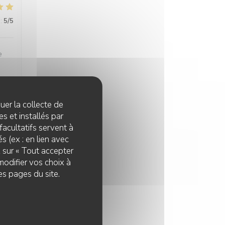
:
5
/5
e
quer la collecte de
:
4
/5
s et installés par
facultatifs servent à
s (ex : en lien avec
z sur « Tout accepter
modifier vos choix à
es pages du site.
:
4
/5