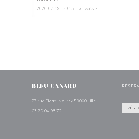
2026-07-19
- 20:15 - Couverts 2
BLEU CANARD
RÉSER
((ouvre une nouvelle f
27 rue Pierre Mauroy 59000 Lille
RÉSE
03 20 04 98 72