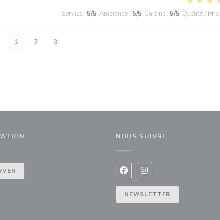
Service
:
5
/5
Ambiance
:
5
/5
Cuisine
:
5
/5
Qualité / Prix
1
2
3
VATION
NOUS SUIVRE
enêtre))
RVER
Facebook ((ouvre une nouvel
Instagram ((ouvre une 
NEWSLETTER