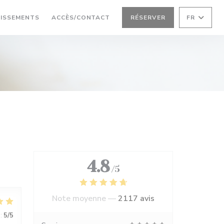
LISSEMENTS
ACCÈS/CONTACT
RÉSERVER
FR
4.8
/5
Note moyenne —
2117 avis
:
5
/5