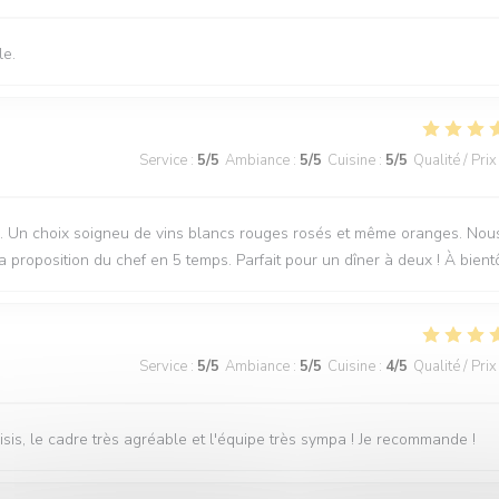
le.
Service
:
5
/5
Ambiance
:
5
/5
Cuisine
:
5
/5
Qualité / Prix
nale. Un choix soigneu de vins blancs rouges rosés et même oranges. Nou
proposition du chef en 5 temps. Parfait pour un dîner à deux ! À bient
Service
:
5
/5
Ambiance
:
5
/5
Cuisine
:
4
/5
Qualité / Prix
hoisis, le cadre très agréable et l'équipe très sympa ! Je recommande !