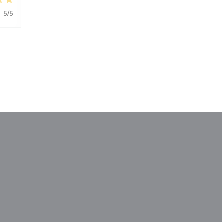
:
5
/5
le fenêtre))
nouvelle fenêtre))