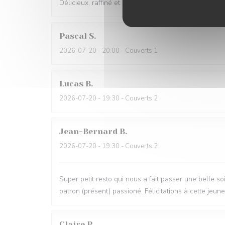
Délicieux, raffiné et original. Je recommande !
Pascal
S
2026-07-20
- 20:00 - Couverts 1
Lucas
B
2026-07-20
- 19:30 - Couverts 2
Jean-Bernard
B
2026-07-20
- 19:30 - Couverts 2
Super petit resto qui nous a fait passer une belle so
patron (présent) passioné. Félicitations à cette je
Claire
P