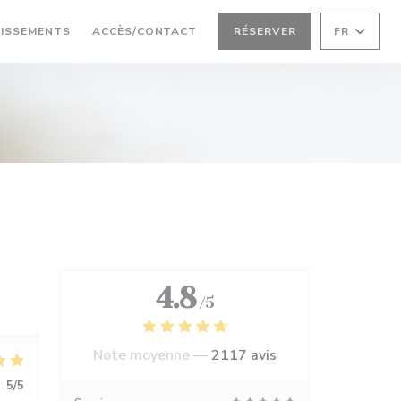
LISSEMENTS
ACCÈS/CONTACT
RÉSERVER
FR
4.8
/5
Note moyenne —
2117 avis
:
5
/5