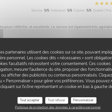
Service
:
5
/5
Ambiance
:
5
/5
Cuisine
:
5
/5
Qualité / Prix
oujours réfléchis, et excellents. Le service est également très agréabl
es partenaires utilisent des cookies sur ce site, pouvant impli
Service
:
5
/5
Ambiance
:
5
/5
Cuisine
:
5
/5
Qualité / Prix
re personnel. Les cookies dits « nécessaires » sont obligatoire
kies facultatifs nécessitent votre consentement. Ces cookies 
gation, mesurer l'audience du site, proposer des fonctionnalité
 ou afficher des publicités ou contenus personnalisés. Clique
 ou « Personnaliser » pour gérer vos préférences. Vous pouvez 
liquant sur l'icône représentant un cookie en bas à gauche d
Service
:
4
/5
Ambiance
:
5
/5
Cuisine
:
5
/5
Qualité / Prix
Tout accepter
Tout refuser
Personnaliser
Politique de protection des données à caractère personnel