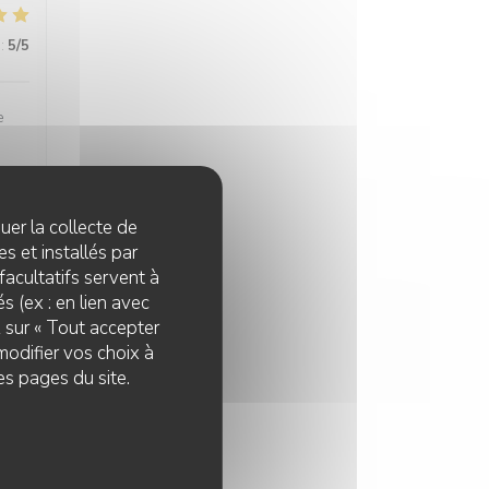
:
5
/5
e
quer la collecte de
:
4
/5
s et installés par
facultatifs servent à
s (ex : en lien avec
z sur « Tout accepter
modifier vos choix à
es pages du site.
:
4
/5