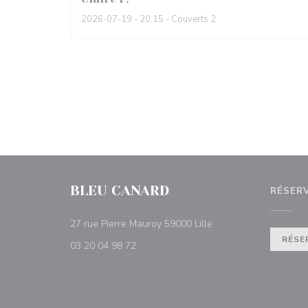
2026-07-19
- 20:15 - Couverts 2
BLEU CANARD
RÉSER
((ouvre une nouvelle f
27 rue Pierre Mauroy 59000 Lille
RÉSE
03 20 04 98 72