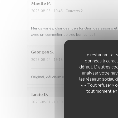
Maelle
P
2026-08-05
- 19:45 - Couverts 2
Menus variés, changeant en fonction des saisons et t
avec un sommelier de très bon conseil.
Georges
S
Le restaurant et s
2026-08-04
- 19:15 - Couverts 2
données à caractè
défaut. D'autres coo
analyser votre navi
Original, délicieux et servi avec amabilité
les réseaux sociaux)
», « Tout refuser »
tout moment en c
Lucie
D
2026-08-01
- 19:30 - Couverts 2