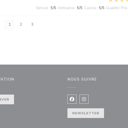
Service
:
5
/5
Ambiance
:
5
/5
Cuisine
:
5
/5
Qualité / Prix
1
2
3
VATION
NOUS SUIVRE
enêtre))
RVER
Facebook ((ouvre une nouvel
Instagram ((ouvre une 
NEWSLETTER