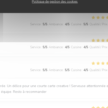
Politique de gestion des cookies
Service
:
5
/5
Ambiance
:
4
/5
Cuisine
:
5
/5
Qualité / Prix
Service
:
5
/5
Ambiance
:
4
/5
Cuisine
:
4
/5
Qualité / Prix
Service
:
5
/5
Ambiance
:
5
/5
Cuisine
:
4
/5
Qualité / Prix
irée. Un délice pour une courte carte creative ! Serveuse attentionnée e
une équipe. Resto à recommander