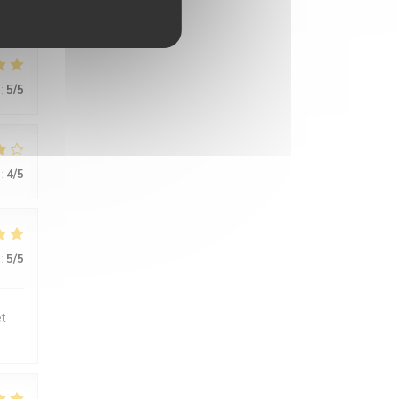
:
5
/5
:
4
/5
:
5
/5
t