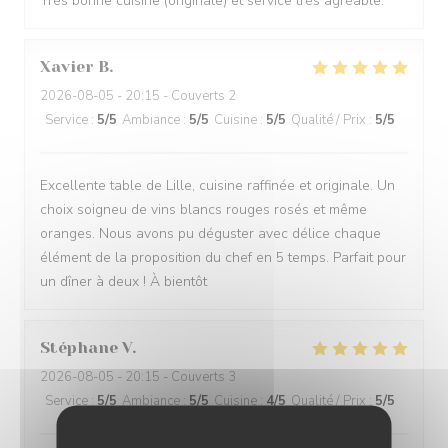
Très bonne cuisine (originale) et service très agréable.
Xavier
B
2026-08-05
- 20:15 - Couverts 2
Service
:
5
/5
Ambiance
:
5
/5
Cuisine
:
5
/5
Qualité / Prix
:
5
/5
Excellente table de Lille, cuisine raffinée et originale. Un
choix soigneu de vins blancs rouges rosés et même
oranges. Nous avons pu déguster avec délice chaque
élément de la proposition du chef en 5 temps. Parfait pour
un dîner à deux ! À bientôt
Stéphane
V
2026-08-05
- 20:15 - Couverts 3
Service
:
5
/5
Ambiance
:
5
/5
Cuisine
:
4
/5
Qualité / Prix
:
5
/5