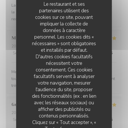
Le restaurant et ses
La cuisine est délicieuse, les vins tout à fait bien choisis,
partenaires utilisent des
le cadre très agréable et l'équipe très sympa ! Je
cookies sur ce site, pouvant
recommande !
impliquer la collecte de
données à caractère
personnel. Les cookies dits «
Maelle
P
nécessaires » sont obligatoires
2026-08-05
- 19:45 - Couverts 2
et installés par défaut.
Service
:
5
/5
Ambiance
:
5
/5
Cuisine
:
5
/5
Qualité / Prix
:
5
/5
D'autres cookies facultatifs
nécessitent votre
consentement. Ces cookies
Menus variés, changeant en fonction des saisons et
facultatifs servent à analyser
toujours réfléchis, et excellents. Le service est également
votre navigation, mesurer
très agréable avec un sommelier de très bon conseil.
l'audience du site, proposer
des fonctionnalités (ex : en lien
avec les réseaux sociaux) ou
Georges
S
afficher des publicités ou
2026-08-04
- 19:15 - Couverts 2
contenus personnalisés.
Service
:
5
/5
Ambiance
:
5
/5
Cuisine
:
5
/5
Qualité / Prix
:
4
/5
Cliquez sur « Tout accepter », «