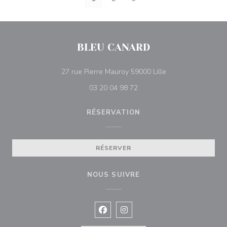
BLEU CANARD
((ouvre une nouvell
27 rue Pierre Mauroy 59000 Lille
03 20 04 98 72
RÉSERVATION
RÉSERVER
NOUS SUIVRE
Facebook ((ouvre une nouvelle fenê
Instagram ((ouvre une nouvell