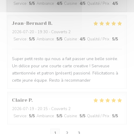
Service
:
5
/5
Ambiance
:
4
/5
Cuisine
:
4
/5
Qualité / Prix
:
4
/5
Jean-Bernard
B
2026-07-20
- 19:30 - Couverts 2
Service
:
5
/5
Ambiance
:
5
/5
Cuisine
:
4
/5
Qualité / Prix
:
5
/5
Super petit resto qui nous a fait passer une belle soirée.
Un délice pour une courte carte creative ! Serveuse
attentionnée et patron (présent) passioné. Félicitations à
cette jeune équipe. Resto à recommander
Claire
P
2026-07-19
- 20:15 - Couverts 2
Service
:
5
/5
Ambiance
:
5
/5
Cuisine
:
5
/5
Qualité / Prix
:
5
/5
1
2
3