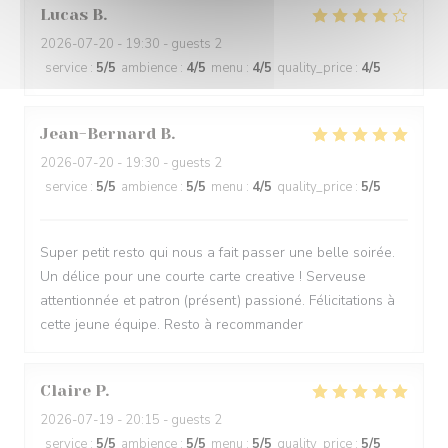
Lucas
B
2026-07-20
- 19:30 - guests 2
service
:
5
/5
ambience
:
4
/5
menu
:
4
/5
quality_price
:
4
/5
Jean-Bernard
B
2026-07-20
- 19:30 - guests 2
service
:
5
/5
ambience
:
5
/5
menu
:
4
/5
quality_price
:
5
/5
Super petit resto qui nous a fait passer une belle soirée.
Un délice pour une courte carte creative ! Serveuse
attentionnée et patron (présent) passioné. Félicitations à
cette jeune équipe. Resto à recommander
Claire
P
2026-07-19
- 20:15 - guests 2
service
:
5
/5
ambience
:
5
/5
menu
:
5
/5
quality_price
:
5
/5