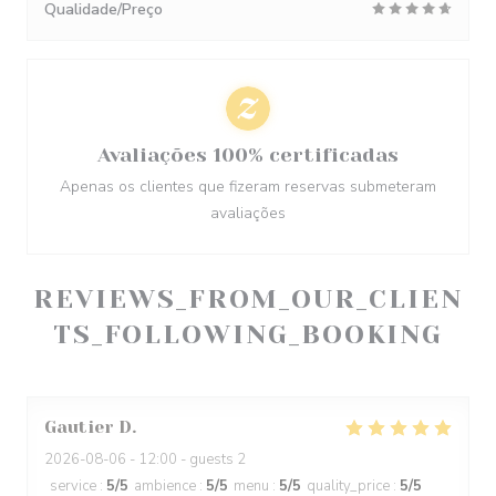
Qualidade/Preço
Avaliações 100% certificadas
Apenas os clientes que fizeram reservas submeteram
avaliações
REVIEWS_FROM_OUR_CLIEN
TS_FOLLOWING_BOOKING
Gautier
D
2026-08-06
- 12:00 - guests 2
service
:
5
/5
ambience
:
5
/5
menu
:
5
/5
quality_price
:
5
/5