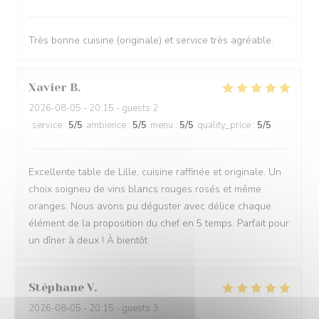
Très bonne cuisine (originale) et service très agréable.
Xavier
B
2026-08-05
- 20:15 - guests 2
service
:
5
/5
ambience
:
5
/5
menu
:
5
/5
quality_price
:
5
/5
Excellente table de Lille, cuisine raffinée et originale. Un
choix soigneu de vins blancs rouges rosés et même
oranges. Nous avons pu déguster avec délice chaque
élément de la proposition du chef en 5 temps. Parfait pour
un dîner à deux ! À bientôt
Stéphane
V
2026-08-05
- 20:15 - guests 3