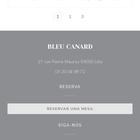
1
2
3
BLEU CANARD
((abre numa nova j
27 rue Pierre Mauroy 59000 Lille
03 20 04 98 72
RESERVA
RESERVAR UMA MESA
SIGA-NOS