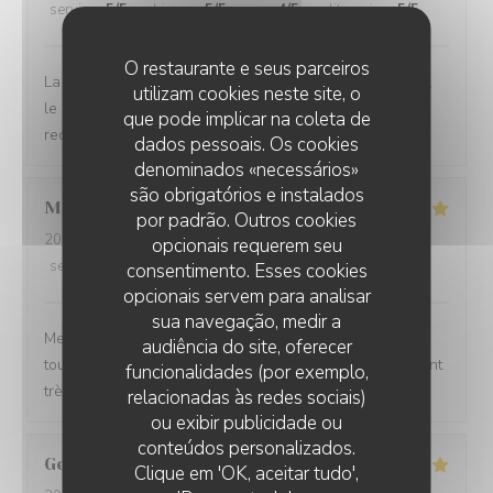
service
:
5
/5
ambience
:
5
/5
menu
:
4
/5
quality_price
:
5
/5
O restaurante e seus parceiros
La cuisine est délicieuse, les vins tout à fait bien choisis,
utilizam cookies neste site, o
le cadre très agréable et l'équipe très sympa ! Je
que pode implicar na coleta de
recommande !
dados pessoais. Os cookies
denominados «necessários»
são obrigatórios e instalados
Maelle
P
por padrão. Outros cookies
2026-08-05
- 19:45 - guests 2
opcionais requerem seu
service
:
5
/5
ambience
:
5
/5
menu
:
5
/5
quality_price
:
5
/5
consentimento. Esses cookies
opcionais servem para analisar
sua navegação, medir a
Menus variés, changeant en fonction des saisons et
audiência do site, oferecer
toujours réfléchis, et excellents. Le service est également
funcionalidades (por exemplo,
très agréable avec un sommelier de très bon conseil.
relacionadas às redes sociais)
ou exibir publicidade ou
conteúdos personalizados.
Georges
S
Clique em 'OK, aceitar tudo',