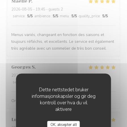
Maelle
P
2026-08-05
- 19:45 - guests 2
service
:
5
/5
ambience
:
5
/5
menu
:
5
/5
quality_price
:
5
/5
Menus variés, changeant en fonction des saisons et
toujours réfléchis, et excellents. Le service est également
très agréable avec un sommelier de très bon conseil.
Georges
S
2026-08-04
- 19:15 - guests 2
service
:
5
/5
ambience
:
5
/5
menu
:
5
/5
quality_price
:
4
/5
Dette nettstedet bruker
informasjonskapsler og gir deg
Original, délicieux et servi avec amabilité
kontroll over hva du vil
aktivere
Lucie
D
OK, aksepter alt