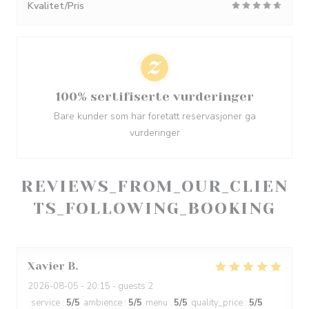
Kvalitet/Pris
100% sertifiserte vurderinger
Bare kunder som har foretatt reservasjoner ga
vurderinger
REVIEWS_FROM_OUR_CLIEN
TS_FOLLOWING_BOOKING
Xavier
B
2026-08-05
- 20:15 - guests 2
service
:
5
/5
ambience
:
5
/5
menu
:
5
/5
quality_price
:
5
/5