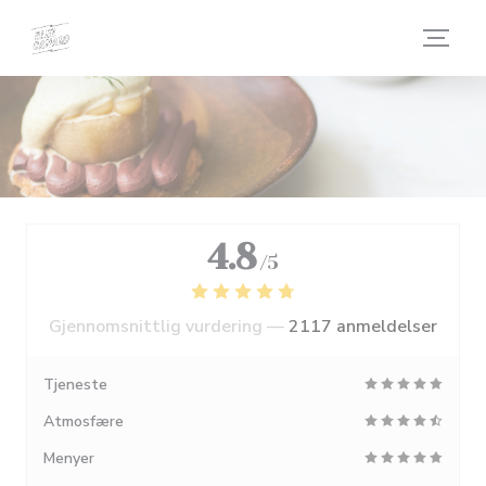
Panel for informasjonskapsler
4.8
/5
Gjennomsnittlig vurdering —
2117 anmeldelser
Tjeneste
Atmosfære
Menyer