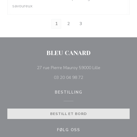
savoureux
1
2
3
BLEU CANARD
((åpner i et nytt vin
27 rue Pierre Mauroy 59000 Lille
03 20 04 98 72
BESTILLING
BESTILL ET BORD
FØLG OSS