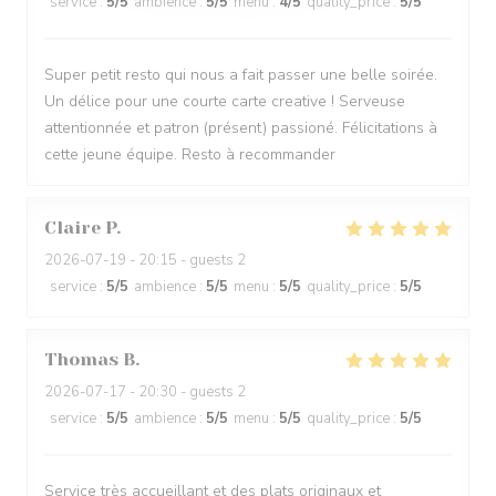
service
:
5
/5
ambience
:
5
/5
menu
:
4
/5
quality_price
:
5
/5
Super petit resto qui nous a fait passer une belle soirée.
Un délice pour une courte carte creative ! Serveuse
attentionnée et patron (présent) passioné. Félicitations à
cette jeune équipe. Resto à recommander
Claire
P
2026-07-19
- 20:15 - guests 2
service
:
5
/5
ambience
:
5
/5
menu
:
5
/5
quality_price
:
5
/5
Thomas
B
2026-07-17
- 20:30 - guests 2
service
:
5
/5
ambience
:
5
/5
menu
:
5
/5
quality_price
:
5
/5
Service très accueillant et des plats originaux et