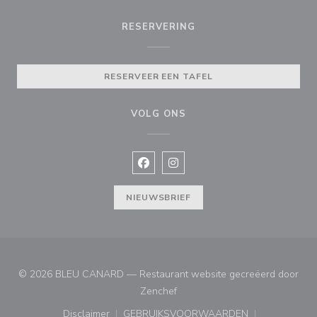
RESERVERING
RESERVEER EEN TAFEL
VOLG ONS
Facebook ((opent in een nieuw vens
Instagram ((opent in een nieu
NIEUWSBRIEF
© 2026 BLEU CANARD — Restaurant website gecreëerd door
((opent in een nieuw venster))
Zenchef
Disclaimer
GEBRUIKSVOORWAARDEN