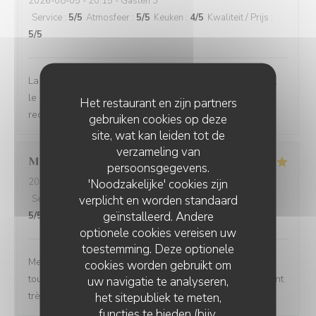
2026-08-05
- 20:15 - Gasten 3
Service
:
5
/5
Atmosfeer
:
5
/5
Keuken
:
4
/5
Kwaliteit / Prijs
:
5
/5
La cuisine est délicieuse, les vins tout à fait bien choisis,
le cadre très agréable et l'équipe très sympa ! Je
Het restaurant en zijn partners
recommande !
gebruiken cookies op deze
site, wat kan leiden tot de
verzameling van
Maelle
P
persoonsgegevens.
2026-08-05
- 19:45 - Gasten 2
'Noodzakelijke' cookies zijn
verplicht en worden standaard
Service
:
5
/5
Atmosfeer
:
5
/5
Keuken
:
5
/5
Kwaliteit / Prijs
:
geïnstalleerd. Andere
5
/5
optionele cookies vereisen uw
toestemming. Deze optionele
Menus variés, changeant en fonction des saisons et
cookies worden gebruikt om
toujours réfléchis, et excellents. Le service est également
uw navigatie te analyseren,
très agréable avec un sommelier de très bon conseil.
het sitepubliek te meten,
functies te bieden (bijv.