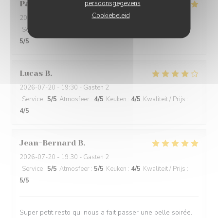
persoonsgegevens
Pascal
S
Cookiebeleid
2026-07-20
- 20:00 - Gasten 1
Service
:
5
/5
Atmosfeer
:
4
/5
Keuken
:
5
/5
Kwaliteit / Prijs
:
5
/5
Lucas
B
2026-07-20
- 19:30 - Gasten 2
Service
:
5
/5
Atmosfeer
:
4
/5
Keuken
:
4
/5
Kwaliteit / Prijs
:
4
/5
Jean-Bernard
B
2026-07-20
- 19:30 - Gasten 2
Service
:
5
/5
Atmosfeer
:
5
/5
Keuken
:
4
/5
Kwaliteit / Prijs
:
5
/5
Super petit resto qui nous a fait passer une belle soirée.