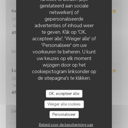
gerelateerd aan sociale
Georges
S
netwerken) of
gepersonaliseerde
2026-08-04
- 19:15 - Gasten 2
advertenties of inhoud weer
Service
:
5
/5
Atmosfeer
:
5
/5
Keuken
:
5
/5
Kwaliteit / Prijs
:
te geven. Klik op 'OK,
4
/5
accepteer alle', 'Weiger alle' of
'Personaliseer' om uw
voorkeuren te beheren. U kunt
Original, délicieux et servi avec amabilité
uw keuzes op elk moment
wijzigen door op het
Lucie
D
cookiepictogram linksonder op
de sitepagina's te klikken.
2026-08-01
- 19:30 - Gasten 2
Service
:
4
/5
Atmosfeer
:
5
/5
Keuken
:
5
/5
Kwaliteit / Prijs
:
4
/5
OK, accepteer alle
Weiger alle cookies
Délicieux, raffiné et original. Je recommande !
Personaliseer
Beleid voor de bescherming van