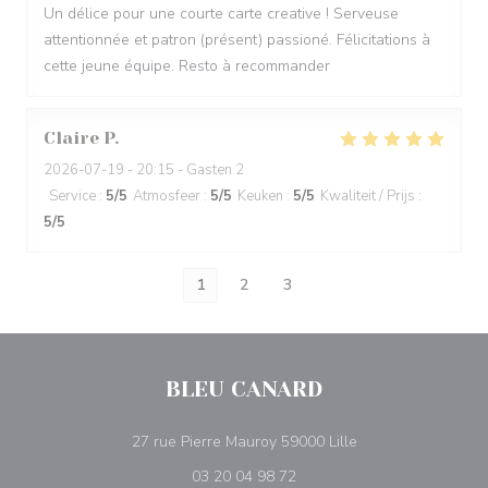
Un délice pour une courte carte creative ! Serveuse
attentionnée et patron (présent) passioné. Félicitations à
cette jeune équipe. Resto à recommander
Claire
P
2026-07-19
- 20:15 - Gasten 2
Service
:
5
/5
Atmosfeer
:
5
/5
Keuken
:
5
/5
Kwaliteit / Prijs
:
5
/5
1
2
3
BLEU CANARD
((opent in een nieu
27 rue Pierre Mauroy 59000 Lille
03 20 04 98 72