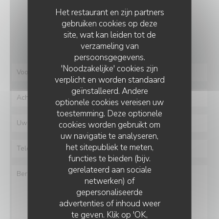
Het restaurant en zijn partners
gebruiken cookies op deze
Wilt u contact met ons opnemen?
site, wat kan leiden tot de
Vul het onderstaande formulier in!
verzameling van
persoonsgegevens.
'Noodzakelijke' cookies zijn
verplicht en worden standaard
geïnstalleerd. Andere
optionele cookies vereisen uw
toestemming. Deze optionele
cookies worden gebruikt om
uw navigatie te analyseren,
het sitepubliek te meten,
functies te bieden (bijv.
gerelateerd aan sociale
netwerken) of
gepersonaliseerde
advertenties of inhoud weer
te geven. Klik op 'OK,