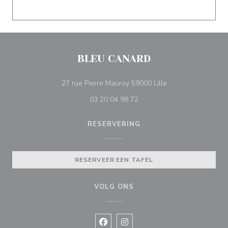
BLEU CANARD
((opent in een nieu
27 rue Pierre Mauroy 59000 Lille
03 20 04 98 72
RESERVERING
RESERVEER EEN TAFEL
VOLG ONS
Facebook ((opent in een nieuw vens
Instagram ((opent in een nieu