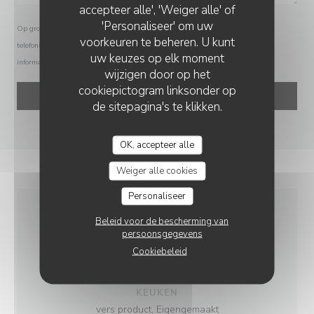
accepteer alle', 'Weiger alle' of
'Personaliseer' om uw
Op grond van de privacywetgeving heeft u het recht om u af te melden voor
voorkeuren te beheren. U kunt
telefonische marketing via het Bel-me-niet Register:
bel-me-niet.nl
. Voor meer
uw keuzes op elk moment
informatie over hoe wij uw gegevens verwerken, zie ons
privacybeleid
.
wijzigen door op het
cookiepictogram linksonder op
de sitepagina's te klikken.
OK, accepteer alle
Weiger alle cookies
Personaliseer
Beleid voor de bescherming van
ALGEMENE
persoonsgegevens
INFORMATIE
Cookiebeleid
KEUKEN
vers product, Eigengemaakt