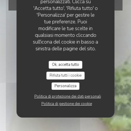
personalizzati. Clicca su
PRENOTA
'Accetta tutto', 'Rifiuta tutto' o
'Personalizza' per gestire le
tue preferenze. Puoi
modificare le tue scelte in
qualsiasi momento cliccando
sull'icona del cookie in basso a
sinistra delle pagine del sito.
Ok, accetta tutto
Rifiuta tutti i cookie
Personalizza
Politica di protezione dei dati personali
Politica di gestione dei cookie