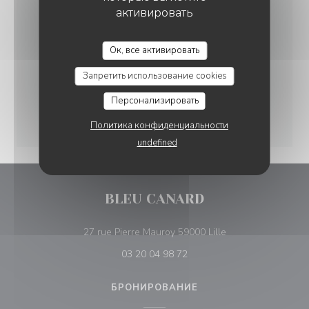
активировать
Ок, все активировать
Запретить использование cookies
Персонализировать
Политика конфиденциальности
undefined
BLEU CANARD
((открывается в н
27 rue Pierre Mauroy 59000 Lille
03 20 04 98 72
БРОНИРОВАНИЕ