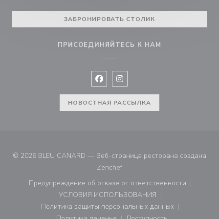
ЗАБРОНИРОВАТЬ СТОЛИК
ПРИСОЕДИНЯЙТЕСЬ К НАМ
Facebook ((открывается в новом 
Instagram ((открывается в н
НОВОСТНАЯ РАССЫЛКА
© 2026 BLEU CANARD — Веб-страница ресторана создана
((открывается в новом окне))
Zenchef
Предупреждение об отказе от ответственности
((открывается в новом окне))
УСЛОВИЯ ИСПОЛЬЗОВАНИЯ
((открывается в новом окне))
Политика защиты персональных данных
((открывается в новом окне))
Политика печенье
Доступность