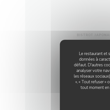
BISTROT JAPONA
AOKAMO
25 Rue Pierre Mauroy - 598
Le restaurant et s
données à caractè
défaut. D'autres coo
VOIR LE SITE
analyser votre navi
les réseaux sociaux)
», « Tout refuser »
tout moment en c