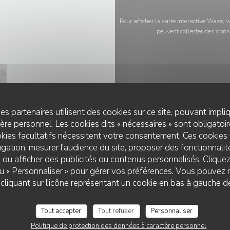
Pour afficher la carte interactive Waze,
peuvent collecter des donn
IS
00 Lille
es partenaires utilisent des cookies sur ce site, pouvant impli
re personnel. Les cookies dits « nécessaires » sont obligatoire
kies facultatifs nécessitent votre consentement. Ces cookies 
gation, mesurer l'audience du site, proposer des fonctionnalité
 ou afficher des publicités ou contenus personnalisés. Clique
 ou « Personnaliser » pour gérer vos préférences. Vous pouvez 
liquant sur l'icône représentant un cookie en bas à gauche d
Tout accepter
Tout refuser
Personnaliser
Politique de protection des données à caractère personnel