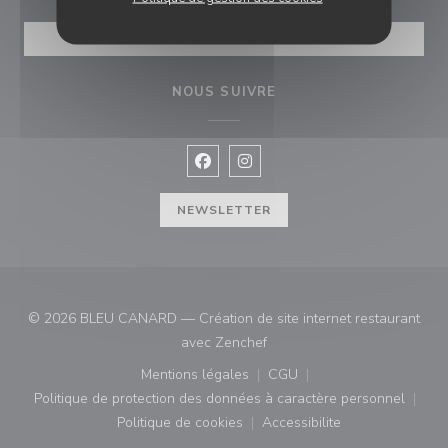
RÉSERVER
NOUS SUIVRE
Facebook ((ouvre une nouvelle fenê
Instagram ((ouvre une nouvell
NEWSLETTER
© 2026 BLEU CANARD — Création de site internet restaurant
((ouvre une nouvelle fenêtre)
avec
Zenchef
Mentions légales
CGU
((ouvre une nouvelle fenêtre))
((ouvre une nouvelle fenê
Politique de protection des données à caractère personnel
((ouvre une nouvelle fenêtre))
Politique de cookies
Accessibilite
((ouvre une nouvelle fenêtre))
((ouvre une nouvelle fe