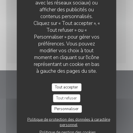
avec les réseaux sociaux) ou
afficher des publicités ou
contenus personnalisés.
Cliquez sur « Tout accepter », «
Tout refuser » ou «
Personnaliser » pour gérer vos
préférences. Vous pouvez
modifier vos choix à tout
moment en cliquant sur l'icône
représentant un cookie en bas
à gauche des pages du site.
BLEU CANARD
Tout accepter
Tout refuser
((ouvre une nouvell
27 rue Pierre Mauroy 59000 Lille
Personnaliser
03 20 04 98 72
Politique de protection des données à caractère
RÉSERVATION
personnel
Politique de gestion des cookies