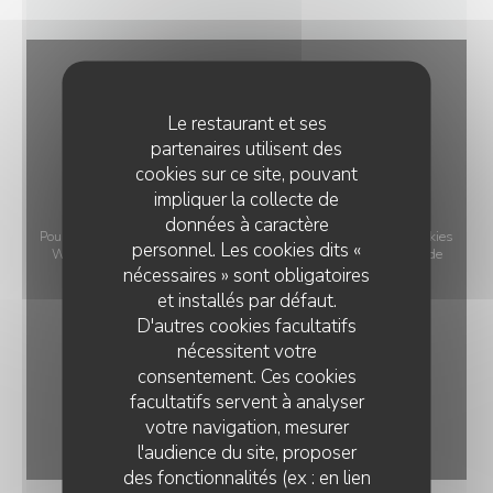
Le restaurant et ses
partenaires utilisent des
cookies sur ce site, pouvant
impliquer la collecte de
données à caractère
Pour afficher la carte interactive Waze, vous devez accepter les cookies
personnel. Les cookies dits «
Waze Map (Google). Ces cookies peuvent collecter des données de
nécessaires » sont obligatoires
navigation et de localisation.
Autoriser
et installés par défaut.
D'autres cookies facultatifs
nécessitent votre
consentement. Ces cookies
facultatifs servent à analyser
votre navigation, mesurer
l'audience du site, proposer
des fonctionnalités (ex : en lien