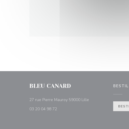
BLEU CANARD
BESTIL
((åpner i et nytt vindu)
27 rue Pierre Mauroy 59000 Lille
BEST
03 20 04 98 72