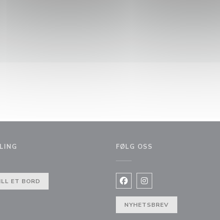
LING
FØLG OSS
)
ILL ET BORD
Facebook ((åpner i et nytt vi
Instagram ((åpner i et 
NYHETSBREV