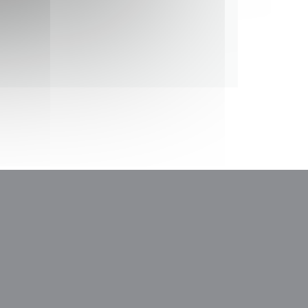
ndu))
nytt vindu))