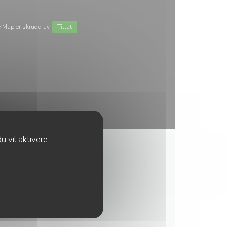
 Map er skrudd av.
Tillat
u vil aktivere