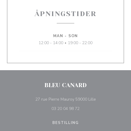
ÅPNINGSTIDER
MAN
-
SON
12:00 - 14:00
19:00 - 22:00
•
BLEU CANARD
((åpner i et nytt vin
27 rue Pierre Mauroy 59000 Lille
03 20 04 98 72
BESTILLING