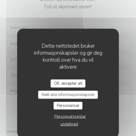
Fyll ut skjemaet under!
Dette nettstedet bruker
informasjonskapsler og gir deg
kontroll over hva du vil
aktivere
OK, aksepter alt
Nekt alle informasjonskapsler
Personaliser
Personvernregler
undefined
In accordance with data protection regulations, you have the right to opt out of