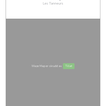
Les Tanneurs
Waze Map er skrudd av.
Tillat