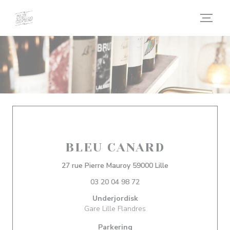
Panel for informasjonskapsler
BLEU CANARD
((åpner i et nytt v
27 rue Pierre Mauroy 59000 Lille
03 20 04 98 72
Underjordisk
Gare Lille Flandres
Parkering