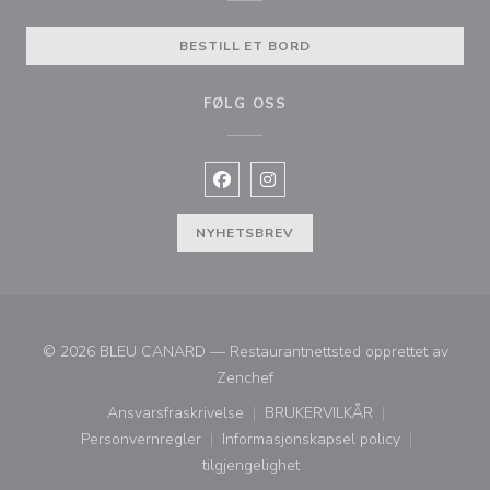
BESTILL ET BORD
FØLG OSS
Facebook ((åpner i et nytt vindu))
Instagram ((åpner i et nytt vin
NYHETSBREV
© 2026 BLEU CANARD — Restaurantnettsted opprettet av
((åpner i et nytt vindu))
Zenchef
Ansvarsfraskrivelse
BRUKERVILKÅR
((åpner i et nytt vindu))
((åpner i et nytt vindu))
Personvernregler
Informasjonskapsel policy
((åpner i et nytt vindu))
((åpner i et nytt vindu))
tilgjengelighet
((åpner i et nytt vindu))