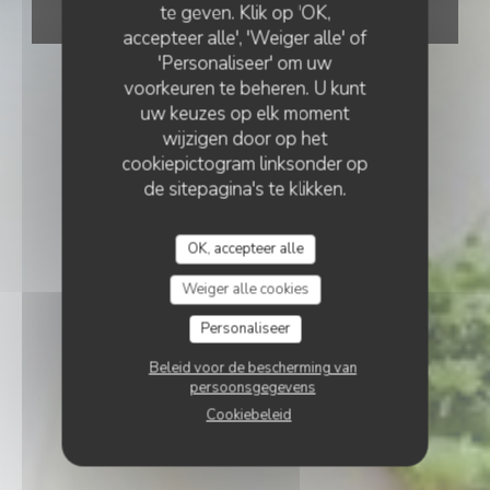
te geven. Klik op 'OK,
RESERVEER EEN TAFEL
accepteer alle', 'Weiger alle' of
'Personaliseer' om uw
voorkeuren te beheren. U kunt
uw keuzes op elk moment
wijzigen door op het
cookiepictogram linksonder op
de sitepagina's te klikken.
OK, accepteer alle
Weiger alle cookies
Personaliseer
Beleid voor de bescherming van
persoonsgegevens
Cookiebeleid