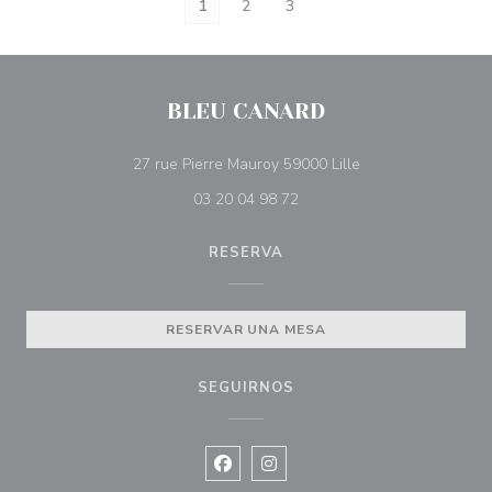
1
2
3
BLEU CANARD
((abre en una nuev
27 rue Pierre Mauroy 59000 Lille
03 20 04 98 72
RESERVA
RESERVAR UNA MESA
SEGUIRNOS
Facebook ((abre en una nueva vent
Instagram ((abre en una nuev