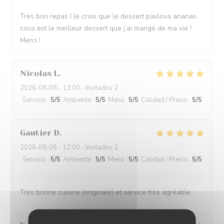
Très bon repas ! Je crois que le dessert pavlova ananas
coco est le meilleur dessert que j’ai mangé de ma vie !
Merci !
Nicolas
L
2026-08-08
- 13:00 - Invitados 2
Servicio
:
5
/5
Ambiente
:
5
/5
Menú
:
5
/5
Calidad / Precio
:
5
/5
Gautier
D
2026-08-06
- 12:00 - Invitados 2
Servicio
:
5
/5
Ambiente
:
5
/5
Menú
:
5
/5
Calidad / Precio
:
5
/5
Très bonne cuisine (originale) et service très agréable.