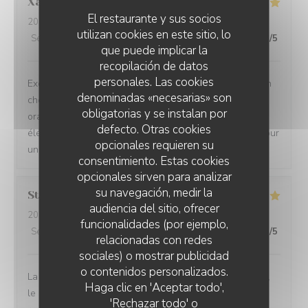
Xavier
B
El restaurante y sus socios
2026-08-05
- 20:15 - Invitados 2
utilizan cookies en este sitio, lo
Servicio
:
5
/5
Ambiente
:
5
/5
Menú
:
5
/5
Calidad / Precio
:
5
/5
que puede implicar la
recopilación de datos
personales. Las cookies
Excellente table de Lille, cuisine raffinée et originale. Un
denominadas «necesarias» son
choix soigneu de vins blancs rouges rosés et même
obligatorias y se instalan por
oranges. Nous avons pu déguster avec délice chaque
defecto. Otras cookies
élément de la proposition du chef en 5 temps. Parfait pour
opcionales requieren su
un dîner à deux ! À bientôt
consentimiento. Estas cookies
opcionales sirven para analizar
su navegación, medir la
Stéphane
V
audiencia del sitio, ofrecer
2026-08-05
- 20:15 - Invitados 3
funcionalidades (por ejemplo,
Servicio
:
5
/5
Ambiente
:
5
/5
Menú
:
4
/5
Calidad / Precio
:
5
/5
relacionadas con redes
sociales) o mostrar publicidad
o contenidos personalizados.
La cuisine est délicieuse, les vins tout à fait bien choisis,
Haga clic en 'Aceptar todo',
le cadre très agréable et l'équipe très sympa ! Je
'Rechazar todo' o