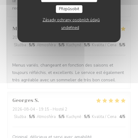
le cadre très agréable et l'équipe très sympa ! Je
recommande !
Přizpůsobit
Zásady ochrany osobních údajů
undefined
Maelle
P
2026-08-05
- 19:45 - Hosté 2
Služba
:
5
/5
Atmosféra
:
5
/5
Kuchyně
:
5
/5
Kvalita / Cena
:
5
/5
Menus variés, changeant en fonction des saisons et
toujours réfléchis, et excellents. Le service est également
très agréable avec un sommelier de très bon conseil.
Georges
S
2026-08-04
- 19:15 - Hosté 2
Služba
:
5
/5
Atmosféra
:
5
/5
Kuchyně
:
5
/5
Kvalita / Cena
:
4
/5
Original, délicieux et servi avec amabilité