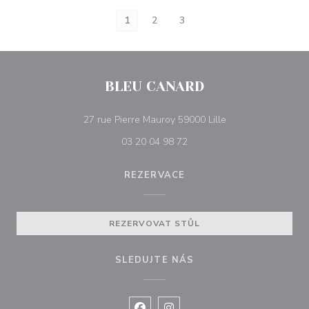
1
2
3
BLEU CANARD
((otevře se v novém
27 rue Pierre Mauroy 59000 Lille
03 20 04 98 72
REZERVACE
REZERVOVAT STŮL
SLEDUJTE NÁS