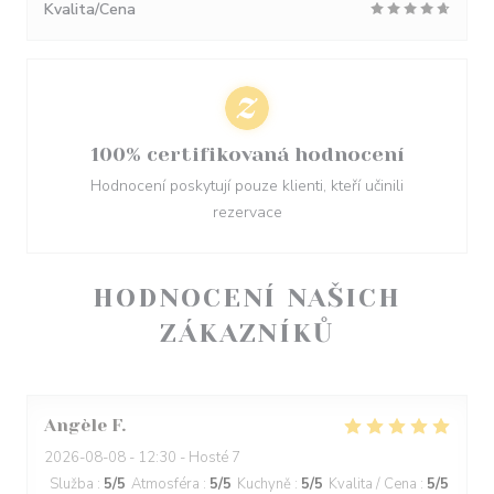
Kvalita/Cena
100% certifikovaná hodnocení
Hodnocení poskytují pouze klienti, kteří učinili
rezervace
HODNOCENÍ NAŠICH
ZÁKAZNÍKŮ
Angèle
F
2026-08-08
- 12:30 - Hosté 7
Služba
:
5
/5
Atmosféra
:
5
/5
Kuchyně
:
5
/5
Kvalita / Cena
:
5
/5