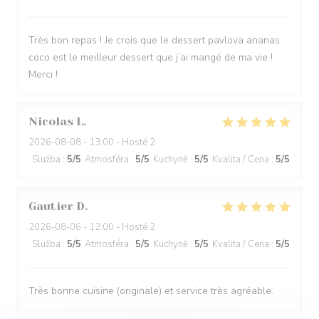
Très bon repas ! Je crois que le dessert pavlova ananas
coco est le meilleur dessert que j’ai mangé de ma vie !
Merci !
Nicolas
L
2026-08-08
- 13:00 - Hosté 2
Služba
:
5
/5
Atmosféra
:
5
/5
Kuchyně
:
5
/5
Kvalita / Cena
:
5
/5
Gautier
D
2026-08-06
- 12:00 - Hosté 2
Služba
:
5
/5
Atmosféra
:
5
/5
Kuchyně
:
5
/5
Kvalita / Cena
:
5
/5
Très bonne cuisine (originale) et service très agréable.