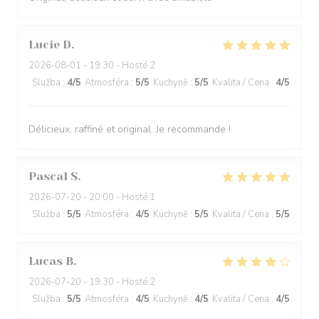
Lucie
D
2026-08-01
- 19:30 - Hosté 2
Služba
:
4
/5
Atmosféra
:
5
/5
Kuchyně
:
5
/5
Kvalita / Cena
:
4
/5
Délicieux, raffiné et original. Je recommande !
Pascal
S
2026-07-20
- 20:00 - Hosté 1
Služba
:
5
/5
Atmosféra
:
4
/5
Kuchyně
:
5
/5
Kvalita / Cena
:
5
/5
Lucas
B
2026-07-20
- 19:30 - Hosté 2
Služba
:
5
/5
Atmosféra
:
4
/5
Kuchyně
:
4
/5
Kvalita / Cena
:
4
/5