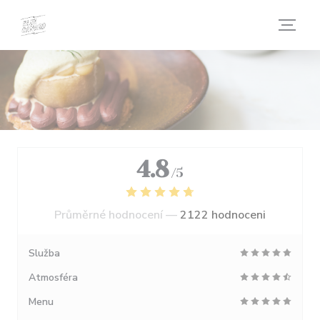
Panel pro správu cookies
4.8
/5
Průměrné hodnocení —
2122 hodnoceni
Služba
Atmosféra
Menu